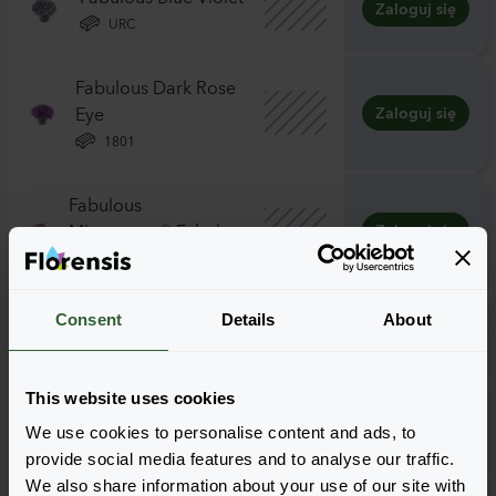
Zaloguj się
URC
Fabulous Dark Rose
Eye
Zaloguj się
1801
Fabulous
Mixmasters® Fabulata
Zaloguj się
0843TP
Fabulous Pink
Consent
Details
About
Zaloguj się
1801
This website uses cookies
Fabulous White
Zaloguj się
We use cookies to personalise content and ads, to
1801
provide social media features and to analyse our traffic.
We also share information about your use of our site with