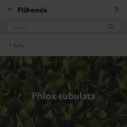
Byliny
Phlox subulata