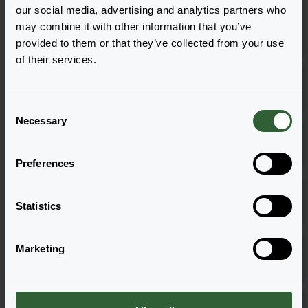
Fabulous White Light
our social media, advertising and analytics partners who
Rose
Zaloguj się
may combine it with other information that you’ve
1801
provided to them or that they’ve collected from your use
of their services.
Kimono Pink-White
Zaloguj się
1801
C
Necessary
o
Kimono Pink-White
n
Zaloguj się
URC
s
Preferences
e
McDaniel`s Cushion
n
Zaloguj się
1801
t
Statistics
S
e
McDaniel`s Cushion
Marketing
Zaloguj się
l
URC
e
c
Purple Beauty
t