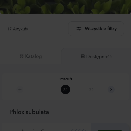
17
Artykuły
Wszystkie filtry
Katalog
Dostępność
TYDZIEŃ
31
32
33
Phlox subulata
Amazing Grace