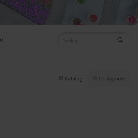
panula medium
pion 2
0
Rośliny
i
nthus sp.
li
ch
0
Rośliny
Dostępność
Katalog
hiola incana
0
Rośliny