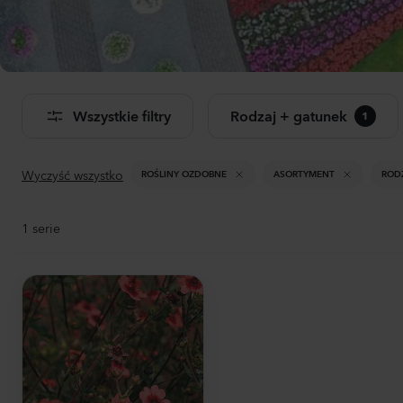
Dwu
Don
Wszystkie filtry
Rodzaj + gatunek
1
Zoba
pro
Wyczyść wszystko
ROŚLINY OZDOBNE
ASORTYMENT
ROD
1
serie