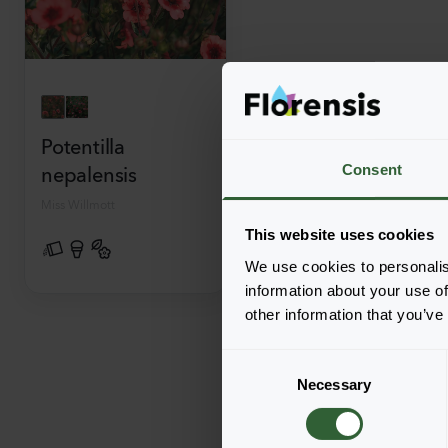
Potentilla
nepalensis
Consent
Miss Willmott
This website uses cookies
We use cookies to personalis
information about your use of
other information that you’ve
C
Necessary
o
n
s