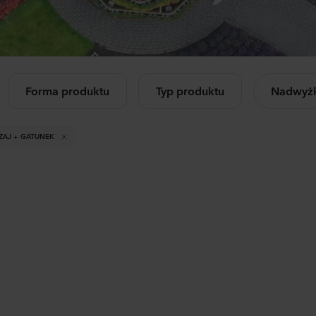
Mandevilla sanderi
Cam
letnie
iczkowe
Opal
Cham
Fuchsia Flamme
Rose
504
Rośliny
1144
Forma produktu
Typ produktu
Nadwyżk
cz wszystkie
Mandevilla sanderi
Lisia
dukty
Jade
Corel
ZAJ + GATUNEK
Red
3 Pea
336
Rośliny
1050
Mandevilla sanderi
Matt
Opal
StoX
White
White
336
Rośliny
1045