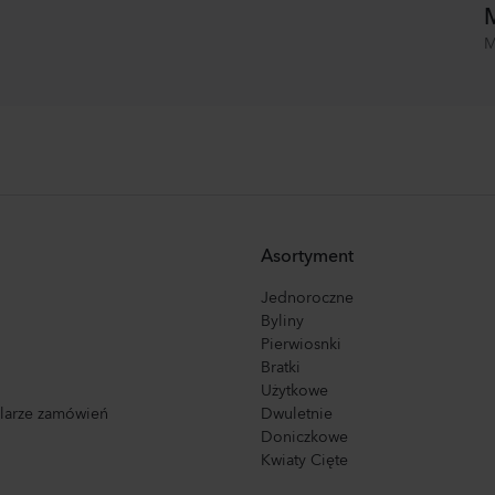
M
M
Asortyment
Jednoroczne
Byliny
Pierwiosnki
Bratki
Użytkowe
ularze zamówień
Dwuletnie
Doniczkowe
Kwiaty Cięte