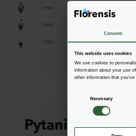
11943
Prom Deep Rose
11942
Prom Lilac
Consent
11941
Prom White
This website uses cookies
We use cookies to personalis
information about your use of
other information that you’ve
C
Necessary
o
n
s
Pytania?
e
n
t
Deny