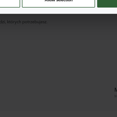
!
dzi, których potrzebujesz.
M
M