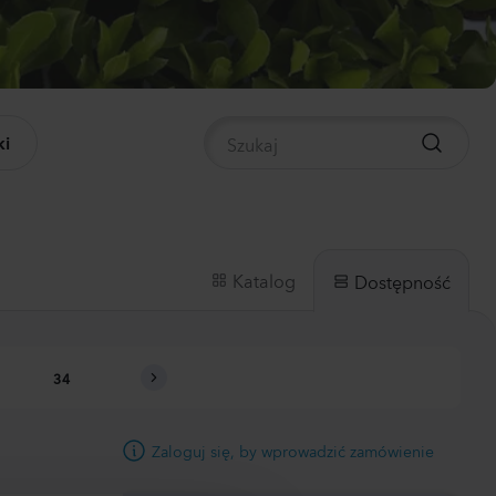
panula medium
pion 2
0
Rośliny
i
nthus sp.
li
ch
0
Rośliny
Katalog
Dostępność
hiola incana
34
35
36
37
38
0
Rośliny
Zaloguj się, by wprowadzić zamówienie