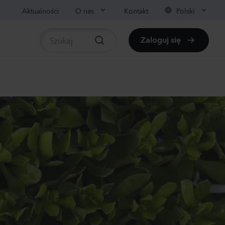
Aktualności
O nas
Kontakt
Polski
Zaloguj się
liny
pośrednio dostępne rośliny
panula medium
pion
der
0
Rośliny
nthus sp.
achi
ender
0
Rośliny