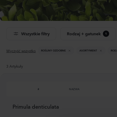
Dwu
Don
Wszystkie filtry
Rodzaj + gatunek
1
Zoba
pro
Wyczyść wszystko
ROŚLINY OZDOBNE
ASORTYMENT
ROD
3
Artykuły
#
NAZWA
Primula denticulata