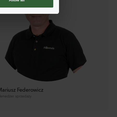
ariusz Federowicz
enedżer sprzedaży