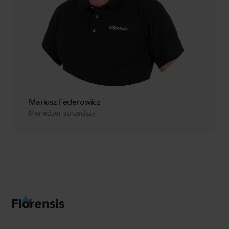
Mariusz Federowicz
Menedżer sprzedaży