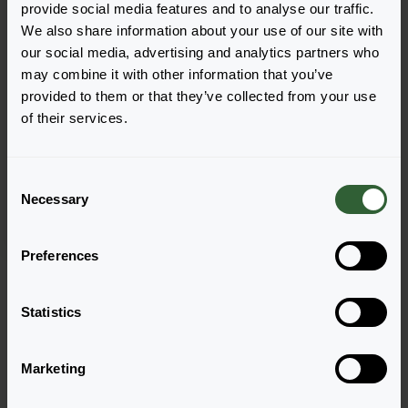
provide social media features and to analyse our traffic.
We also share information about your use of our site with
our social media, advertising and analytics partners who
may combine it with other information that you’ve
provided to them or that they’ve collected from your use
Rhodanthemum
of their services.
hosmariense
Zagora®
Orange
C
Necessary
o
n
s
Preferences
e
Strona 1 z 1
n
t
Statistics
S
e
Marketing
l
e