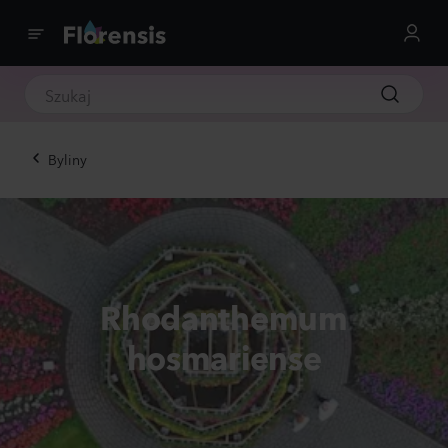
Byliny
Rhodanthemum
hosmariense