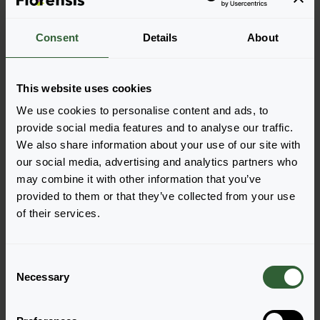
Consent
Details
About
Więcej informacji
This website uses cookies
Zamów
We use cookies to personalise content and ads, to
Łatwo dodawaj pozycje do zamówienia, wybierając
provide social media features and to analyse our traffic.
jedną z form produktu wyszukanych odmian. Po jej
We also share information about your use of our site with
dodaniu podsumowanie poniżej zostanie
our social media, advertising and analytics partners who
zaktualizowane.
may combine it with other information that you’ve
provided to them or that they’ve collected from your use
Wyświetl pełną dostępność
of their services.
C
Necessary
o
n
s