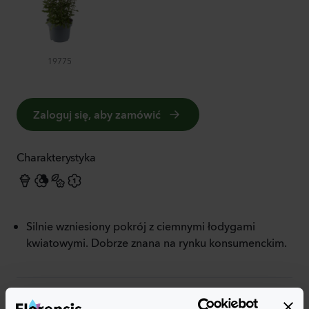
19775
Zaloguj się, aby zamówić
Charakterystyka
Silnie wzniesiony pokrój z ciemnymi łodygami
kwiatowymi. Dobrze znana na rynku konsumenckim.
Więcej cech charakterystycznych