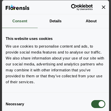
Scabiosa columbaria
Scabiosa columbaria
Consent
Details
About
Kudo
Mariposa
White
Blue
This website uses cookies
We use cookies to personalise content and ads, to
provide social media features and to analyse our traffic.
We also share information about your use of our site with
our social media, advertising and analytics partners who
may combine it with other information that you’ve
provided to them or that they’ve collected from your use
of their services.
C
Necessary
o
n