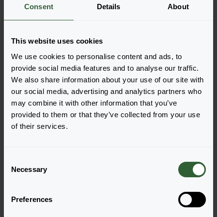
Nie ma produktów do wyświetlenia na
Consent
Details
About
podstawie zastosowanych filtrów. Dostosuj
filtry.
This website uses cookies
We use cookies to personalise content and ads, to
Wyczyść wszystko
provide social media features and to analyse our traffic.
We also share information about your use of our site with
our social media, advertising and analytics partners who
may combine it with other information that you’ve
provided to them or that they’ve collected from your use
of their services.
Pytania?
Porozmawiajmy!
C
Necessary
o
n
Skontaktuj się z nami już teraz by uzyskać
s
odpowiedzi, których potrzebujesz.
Preferences
e