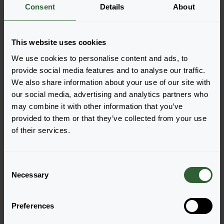
Nie ma produktów do wyświetlenia na
Consent
Details
About
podstawie zastosowanych filtrów. Dostosuj
filtry.
This website uses cookies
We use cookies to personalise content and ads, to
Wyczyść wszystko
provide social media features and to analyse our traffic.
We also share information about your use of our site with
our social media, advertising and analytics partners who
may combine it with other information that you’ve
provided to them or that they’ve collected from your use
of their services.
Pytania?
Porozmawiajmy!
C
Necessary
o
n
Skontaktuj się z nami już teraz by uzyskać
s
odpowiedzi, których potrzebujesz.
Preferences
e