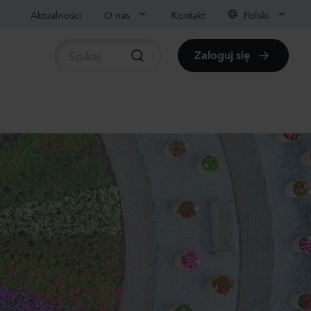
Aktualności
O nas
Kontakt
Polski
Zaloguj się
liny
pośrednio dostępne rośliny
panula medium
pion
der
0
Rośliny
nthus sp.
achi
ender
0
Rośliny