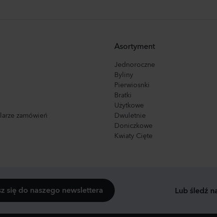
Asortyment
Jednoroczne
Byliny
Pierwiosnki
Bratki
Użytkowe
ularze zamówień
Dwuletnie
Doniczkowe
Kwiaty Cięte
sz się do naszego newslettera
Lub śledź n