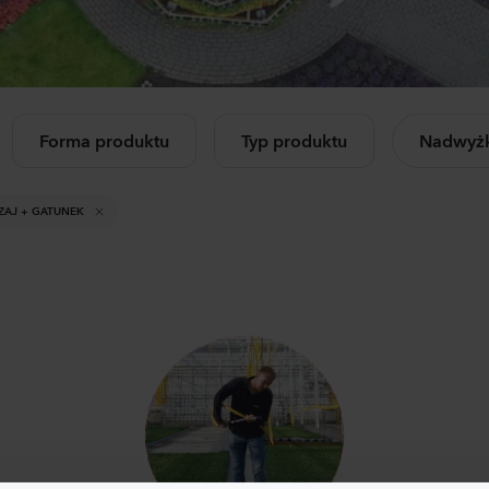
Celosia plumosa
Cam
letnie
iczkowe
Kimono
Cham
Orange
Rose
560
Rośliny
1144
Forma produktu
Typ produktu
Nadwyżk
cz wszystkie
Mandevilla sanderi
Lisia
dukty
Opal
Corel
ZAJ + GATUNEK
Fuchsia Flamme
3 Pea
504
Rośliny
1050
Mandevilla sanderi
Matt
Jade
StoX
Red
White
336
Rośliny
1045