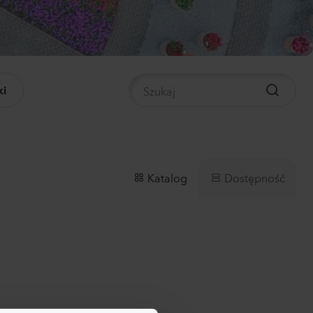
panula medium
pion 2
0
Rośliny
i
nthus sp.
li
ch
0
Rośliny
Dostępność
Katalog
hiola incana
0
Rośliny