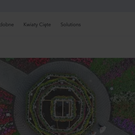
zdobne
Kwiaty Cięte
Solutions
Retail Solutions
Zobacz wszystkie bezpośrednio dostępne roś
Zobacz wszystkie bez
pośrednio
Bezpośrednio
tępne
dostępne
Mandevilla sanderi
Cam
Grower Solutions
Sundaville®
Cham
ości
Nowości
owiedni czas na
Odpowiedni czas na
White
Laven
ówienie
zamówienie
1092
Rośliny
1948
Zobacz wszystkie
Mandevilla sanderi
Lisia
produkty
z asortyment
Jade
Mari
noroczne
ny
Hot Pink
2 Lav
wiosnki
840
Rośliny
1245
ki
tkowe