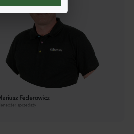
ariusz Federowicz
enedżer sprzedaży