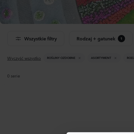
Dwu
Don
Wszystkie filtry
Rodzaj + gatunek
1
Zoba
pro
Wyczyść wszystko
ROŚLINY OZDOBNE
ASORTYMENT
ROD
0
serie