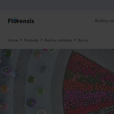
Rośliny o
Bez
Home
Produkty
Rośliny ozdobne
Byliny
dos
Now
Odp
zam
Nas
Jed
Byli
Pier
Brat
Uży