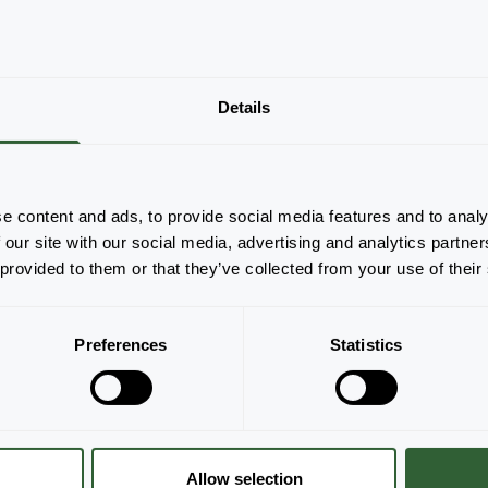
Nie ma produktów do wyświetlenia na
Details
podstawie zastosowanych filtrów. Dostosuj
filtry.
Wyczyść wszystko
e content and ads, to provide social media features and to analy
 our site with our social media, advertising and analytics partn
 provided to them or that they’ve collected from your use of their
Preferences
Statistics
Allow selection