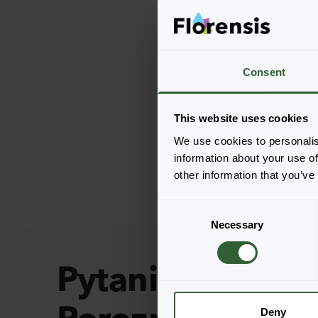
Consent
This website uses cookies
We use cookies to personalis
information about your use of
other information that you’ve
C
Necessary
o
n
s
Pytania?
e
n
t
Deny