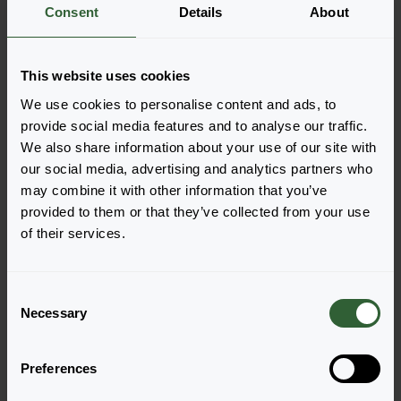
Nie ma produktów do wyświetlenia na
Consent
Details
About
podstawie zastosowanych filtrów. Dostosuj
filtry.
This website uses cookies
We use cookies to personalise content and ads, to
Wyczyść wszystko
provide social media features and to analyse our traffic.
We also share information about your use of our site with
our social media, advertising and analytics partners who
may combine it with other information that you’ve
provided to them or that they’ve collected from your use
of their services.
Pytania?
Porozmawiajmy!
C
Necessary
o
n
Skontaktuj się z nami już teraz by uzyskać
s
odpowiedzi, których potrzebujesz.
Preferences
e