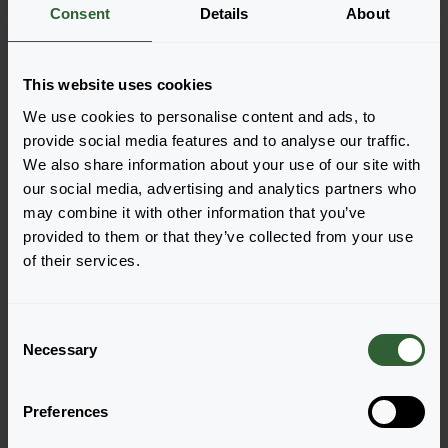
Nie ma produktów do wyświetlenia na
Consent
Details
About
podstawie zastosowanych filtrów. Dostosuj
filtry.
This website uses cookies
We use cookies to personalise content and ads, to
Wyczyść wszystko
provide social media features and to analyse our traffic.
We also share information about your use of our site with
our social media, advertising and analytics partners who
may combine it with other information that you’ve
provided to them or that they’ve collected from your use
of their services.
Pytania?
Porozmawiajmy!
C
Necessary
o
n
Skontaktuj się z nami już teraz by uzyskać
s
odpowiedzi, których potrzebujesz.
Preferences
e