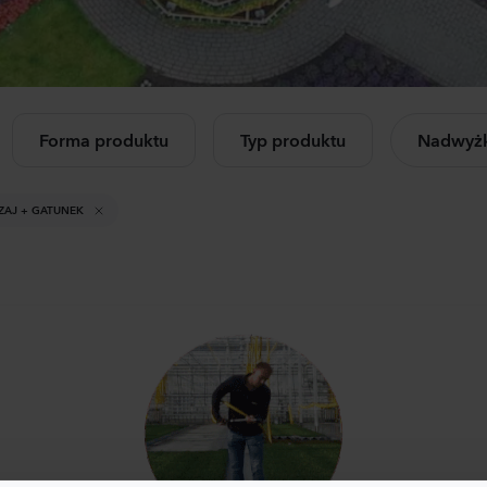
Mandevilla sanderi
Lisia
letnie
iczkowe
Opal
Corel
Fuchsia Flamme
3 Pea
504
Rośliny
1050
Forma produktu
Typ produktu
Nadwyżk
cz wszystkie
Mandevilla sanderi
Cam
dukty
Jade
Cham
ZAJ + GATUNEK
Red
Laven
336
Rośliny
8750
Mandevilla sanderi
Lisia
Opal
Aliss
White
3 Pink
336
Rośliny
6500