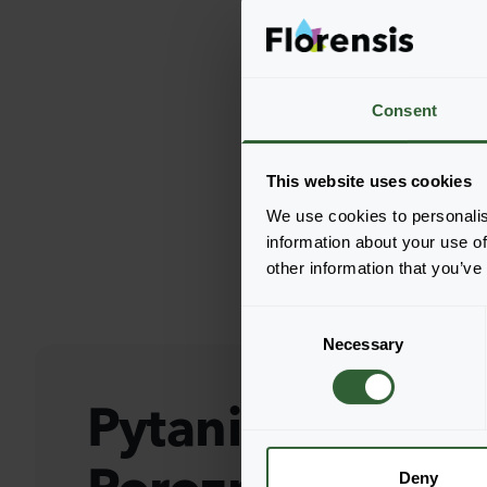
Consent
This website uses cookies
We use cookies to personalis
information about your use of
other information that you’ve
C
Necessary
o
n
s
Pytania?
e
n
t
Deny