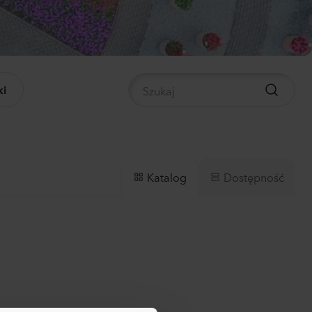
nthus sp.
li
ch
0
Rośliny
i
panula medium
pion
der
Rośliny
Dostępność
Katalog
nthus sp.
a
 Flash
Rośliny