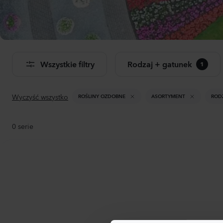
Dwu
Don
Wszystkie filtry
Rodzaj + gatunek
1
Zoba
pro
Wyczyść wszystko
ROŚLINY OZDOBNE
ASORTYMENT
ROD
0
serie