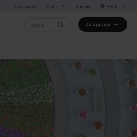
Aktualności
O nas
Kontakt
Polski
Zaloguj się
liny
pośrednio dostępne rośliny
nthus sp.
li
ender
0
Rośliny
rrhinum majus
llow
0
Rośliny