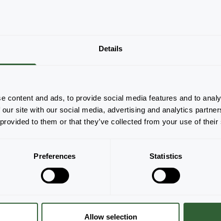
Nie ma produktów do wyświetlenia na
Details
podstawie zastosowanych filtrów. Dostosuj
filtry.
Wyczyść wszystko
e content and ads, to provide social media features and to analy
 our site with our social media, advertising and analytics partn
 provided to them or that they’ve collected from your use of their
Preferences
Statistics
Allow selection