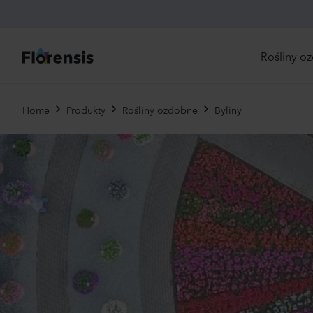
Rośliny o
Bez
Home
Produkty
Rośliny ozdobne
Byliny
dos
Now
Odp
zam
Nas
Jed
Byli
Pier
Brat
Uży