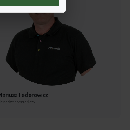
ariusz Federowicz
enedżer sprzedaży