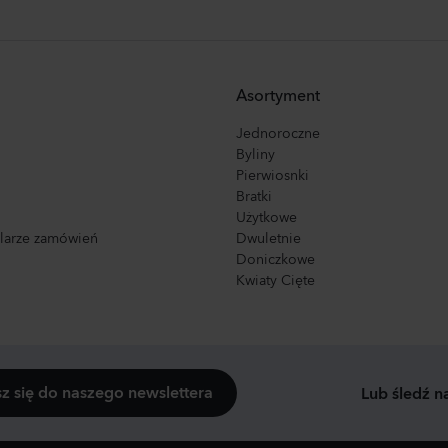
Asortyment
Jednoroczne
Byliny
Pierwiosnki
Bratki
Użytkowe
ularze zamówień
Dwuletnie
Doniczkowe
Kwiaty Cięte
sz się do naszego newslettera
Lub śledź n