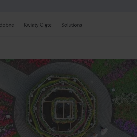
zdobne
Kwiaty Cięte
Solutions
Retail Solutions
Zobacz wszystkie bezpośrednio dostępne roś
Zobacz wszystkie bez
pośrednio
Bezpośrednio
tępne
dostępne
Mandevilla sanderi
Lisia
Grower Solutions
Jade
Corel
ości
Nowości
owiedni czas na
Odpowiedni czas na
Hot Pink
2 Lav
ówienie
zamówienie
840
Rośliny
1337
Zobacz wszystkie
Celosia plumosa
Anti
produkty
z asortyment
Kimono
Opus
noroczne
ny
Red
3-4 Ye
wiosnki
560
Rośliny
1225
ki
tkowe