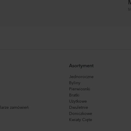
M
M
Asortyment
Jednoroczne
Byliny
Pierwiosnki
Bratki
Użytkowe
ularze zamówień
Dwuletnie
Doniczkowe
Kwiaty Cięte