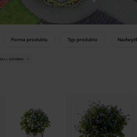
Celosia plumosa
Cam
letnie
iczkowe
Kimono
Cham
Red
Laven
560
Rośliny
8750
Forma produktu
Typ produktu
Nadwyżk
cz wszystkie
Mandevilla sanderi
Lisia
dukty
Opal
Aliss
ZAJ + GATUNEK
Fuchsia Flamme
3 Pink
504
Rośliny
6500
Mandevilla sanderi
Anti
Jade
Opus
Red
3-4 Ye
336
Rośliny
6370