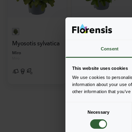
Myosotis sylvatica
Myosotis sylvatica
Consent
Miro
Mon Amie
Miro
Blue
This website uses cookies
We use cookies to personalis
information about your use of
other information that you’ve
C
Necessary
o
n
s