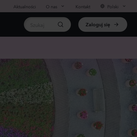
Aktualności
O nas
Kontakt
Polski
Zaloguj się
liny
pośrednio dostępne rośliny
nthus sp.
li
ender
0
Rośliny
nthus sp.
li
ch
0
Rośliny