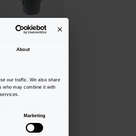
Myosotis sylvatica
About
Sylva
Blue
se our traffic. We also share
ers who may combine it with
 services.
Marketing