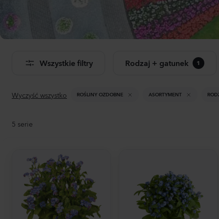
Dwu
Don
Wszystkie filtry
Rodzaj + gatunek
1
Zoba
pro
Wyczyść wszystko
ROŚLINY OZDOBNE
ASORTYMENT
ROD
5
serie