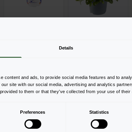
Myosotis sylvatica
Myosotis sylvatica
Details
Mon Amie MixMasters®
Mon Amigo
MixMasters® Blue White
Deep Blue
e content and ads, to provide social media features and to analy
 our site with our social media, advertising and analytics partn
Strona 1 z 1
 provided to them or that they’ve collected from your use of their
Preferences
Statistics