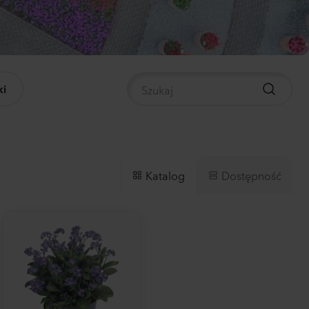
panula medium
pion
der
Rośliny
i
nthus sp.
a
 Flash
Rośliny
Dostępność
Katalog
rrhinum majus
llow
Rośliny