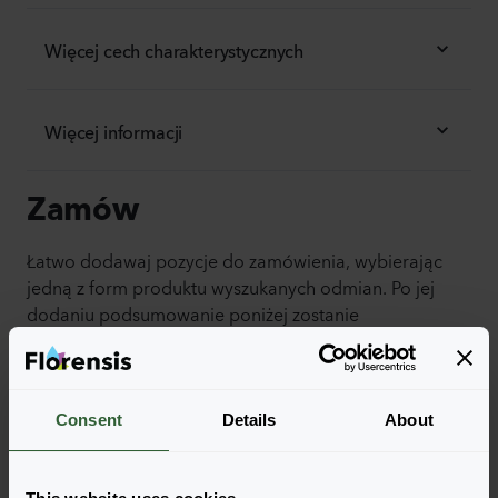
Więcej cech charakterystycznych
Więcej informacji
Zamów
Łatwo dodawaj pozycje do zamówienia, wybierając
jedną z form produktu wyszukanych odmian. Po jej
dodaniu podsumowanie poniżej zostanie
zaktualizowane.
Wyświetl pełną dostępność
Consent
Details
About