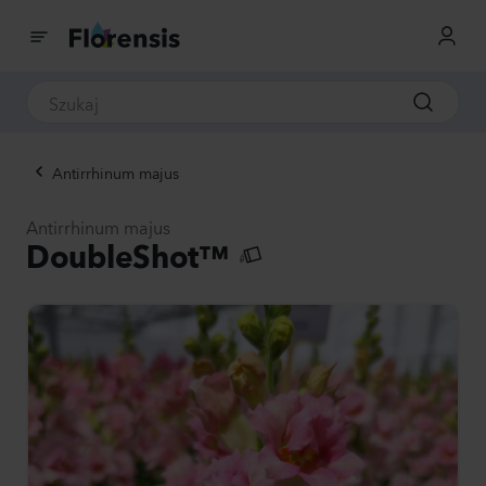
Antirrhinum majus
Antirrhinum majus
DoubleShot™