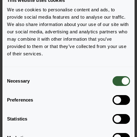
This website uses cookies
We use cookies to personalise content and ads, to
provide social media features and to analyse our traffic.
We also share information about your use of our site with
our social media, advertising and analytics partners who
may combine it with other information that you’ve
provided to them or that they’ve collected from your use
DoubleShot™
DoubleShot™
of their services.
Appleblossom
Crimson Red
Zaloguj się, aby zamówić
Zaloguj się, aby zamówić
C
Necessary
o
n
s
Preferences
e
n
t
Statistics
S
e