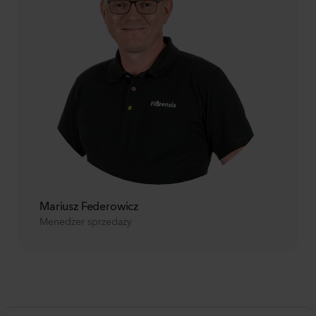
Mariusz Federowicz
Menedżer sprzedaży