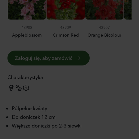
43908
43909
43907
Appleblossom
Crimson Red
Orange Bicolour
Zaloguj się, aby zamówić
Charakterystyka
Półpełne kwiaty
Do doniczek 12 cm
Większe doniczki po 2-3 siewki