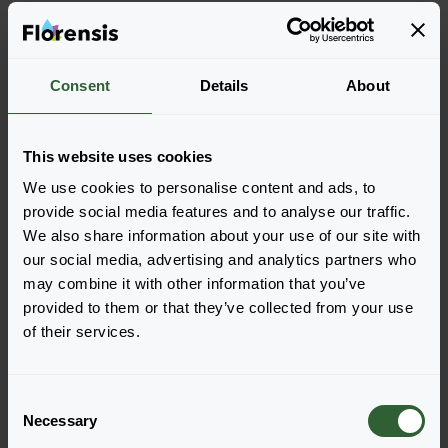
Więcej cech charakterystycznych
Consent
Details
About
Więcej informacji
This website uses cookies
Zamów
We use cookies to personalise content and ads, to
provide social media features and to analyse our traffic.
Łatwo dodawaj pozycje do zamówienia, wybierając
We also share information about your use of our site with
jedną z form produktu wyszukanych odmian. Po jej
our social media, advertising and analytics partners who
dodaniu podsumowanie poniżej zostanie
may combine it with other information that you’ve
zaktualizowane.
provided to them or that they’ve collected from your use
of their services.
Wyświetl pełną dostępność
C
Necessary
o