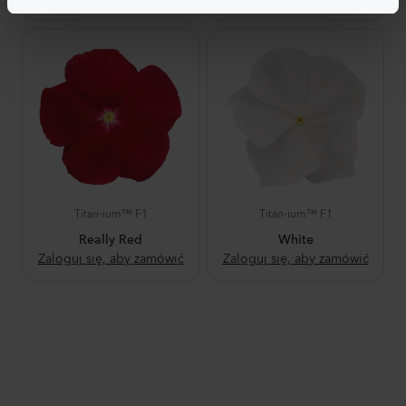
Titan-ium™ F1
Titan-ium™ F1
Really Red
White
Zaloguj się, aby zamówić
Zaloguj się, aby zamówić