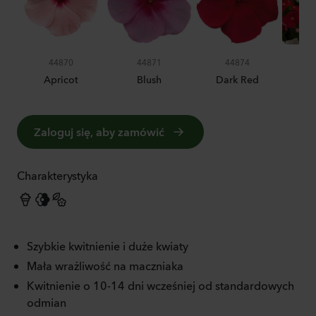
44870
44871
44874
Apricot
Blush
Dark Red
Zaloguj się, aby zamówić
Charakterystyka
Szybkie kwitnienie i duże kwiaty
Mała wrażliwość na maczniaka
Kwitnienie o 10-14 dni wcześniej od standardowych
odmian