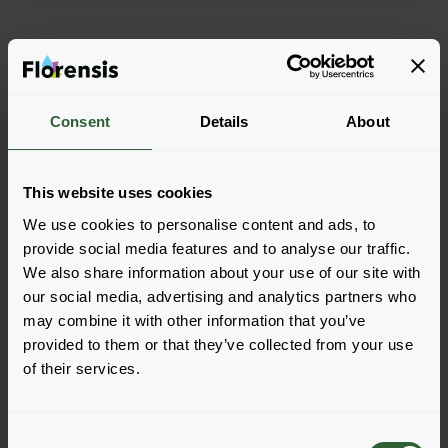
Consent
Details
About
This website uses cookies
We use cookies to personalise content and ads, to
provide social media features and to analyse our traffic.
Titan-ium™ F1
Titan-ium™ F1
We also share information about your use of our site with
Apricot
Blush
our social media, advertising and analytics partners who
Zaloguj się, aby zamówić
Zaloguj się, aby zamówić
may combine it with other information that you’ve
provided to them or that they’ve collected from your use
of their services.
C