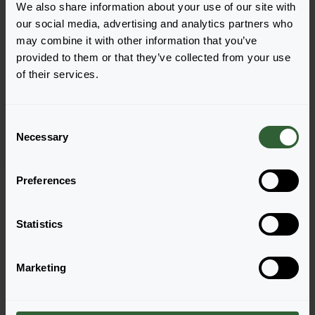
We also share information about your use of our site with
our social media, advertising and analytics partners who
may combine it with other information that you’ve
provided to them or that they’ve collected from your use
Catharanthus roseus
of their services.
Titan™ F1
Mix
C
Necessary
o
n
s
Strona 1 z 1
Preferences
e
n
t
Statistics
S
e
Marketing
l
e
Pytania?
c