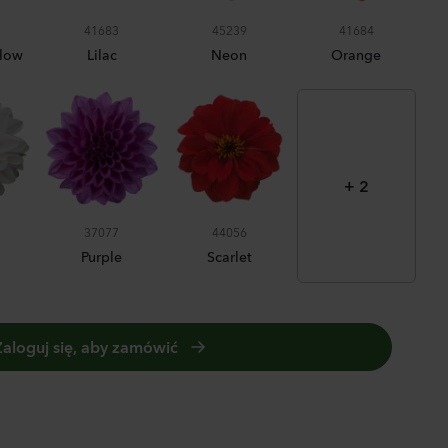
panula medium
41683
45239
41684
pion 2
llow
Lilac
Neon
Orange
0
Rośliny
nthus sp.
li
+ 2
ch
37077
44056
0
Rośliny
YELLOW
Purple
Scarlet
hiola incana
Zaloguj się, aby zamówić
0
Rośliny