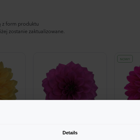
 z form produktu
ej zostanie zaktualizowane.
NOWY
Maxi Noir
Details
ow
Lilac