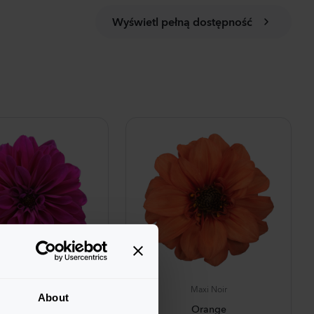
Wyświetl pełną dostępność
Maxi Noir
Maxi Noir
About
Neon
Orange