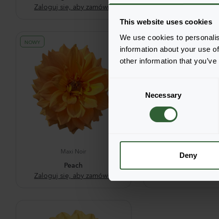
Zaloguj się, aby zamówić
Zaloguj się, aby 
This website uses cookies
We use cookies to personalis
NOWY
information about your use of
other information that you’ve
C
Necessary
o
n
s
e
n
Maxi Noir
Maxi Noir
t
Deny
Peach
Pearl
S
Zaloguj się, aby zamówić
Zaloguj się, aby 
e
l
e
c