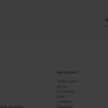
M
M
Asortyment
Jednoroczne
Byliny
Pierwiosnki
Bratki
Użytkowe
ularze zamówień
Dwuletnie