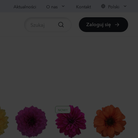
Aktualności
O nas
Kontakt
Polski
Zaloguj się
liny
pośrednio dostępne rośliny
panula medium
pion
der
0
Rośliny
nthus sp.
achi
NOWY
ender
0
Rośliny