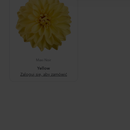
t
i
o
n
Maxi Noir
Yellow
Zaloguj się, aby zamówić