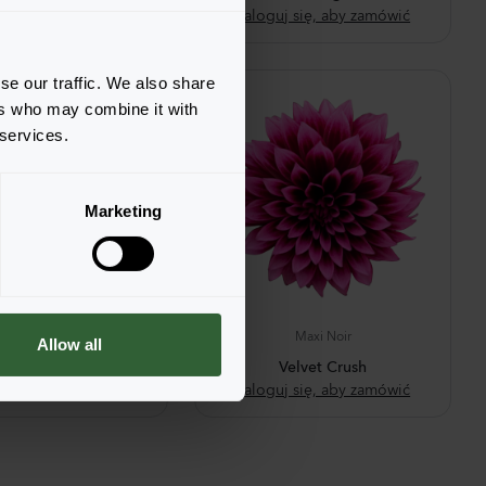
j się, aby zamówić
Zaloguj się, aby zamówić
se our traffic. We also share
ers who may combine it with
 services.
Marketing
Maxi Noir
Maxi Noir
Allow all
Scarlet
Velvet Crush
j się, aby zamówić
Zaloguj się, aby zamówić