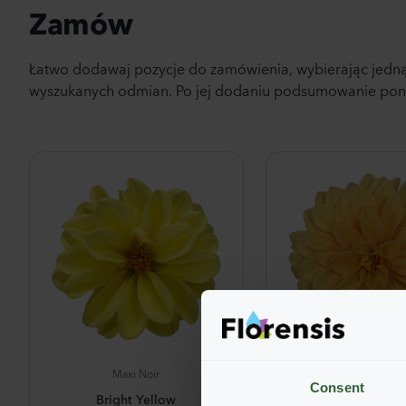
Zamów
Łatwo dodawaj pozycje do zamówienia, wybierając jedną
wyszukanych odmian. Po jej dodaniu podsumowanie poniż
Maxi Noir
Maxi Noir
Consent
Bright Yellow
Golden Yell