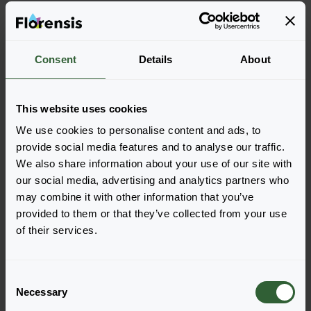
Więcej cech charakterystycznych
Consent
Details
About
Więcej informacji
This website uses cookies
Zamów
We use cookies to personalise content and ads, to
provide social media features and to analyse our traffic.
Łatwo dodawaj pozycje do zamówienia, wybierając
We also share information about your use of our site with
jedną z form produktu wyszukanych odmian. Po jej
our social media, advertising and analytics partners who
dodaniu podsumowanie poniżej zostanie
may combine it with other information that you’ve
zaktualizowane.
provided to them or that they’ve collected from your use
of their services.
Wyświetl pełną dostępność
C
Necessary
o