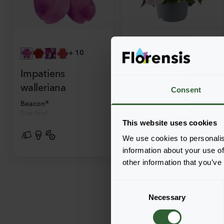
+
10
+
3
Impatiens
Impatiens
walleriana
walleriana
Consent
Beacon®
Glimmer™
Blue Pearl
Appleblossom
This website uses cookies
We use cookies to personalis
information about your use of
other information that you’ve
C
Necessary
o
n
s