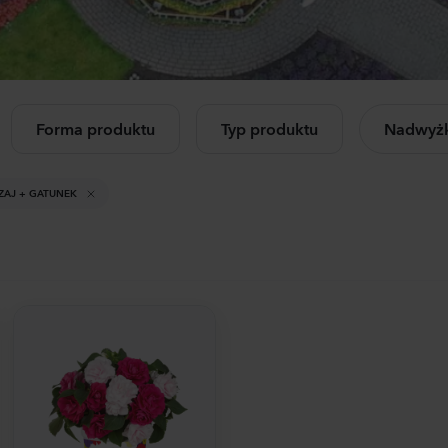
Mandevilla sanderi
Cam
letnie
iczkowe
Opal
Cham
Fuchsia Flamme
Rose
504
Rośliny
1144
Forma produktu
Typ produktu
Nadwyżk
cz wszystkie
Mandevilla sanderi
Lisia
dukty
Jade
Corel
ZAJ + GATUNEK
Red
3 Pea
336
Rośliny
1050
Mandevilla sanderi
Matt
Opal
StoX
White
White
336
Rośliny
1045