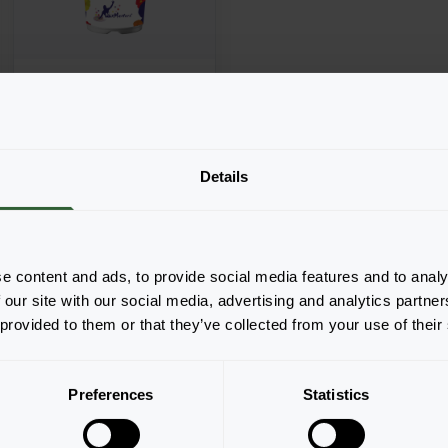
Impatiens
walleriana
Details
Glimmer™ MixMasters®
All that Glimmers
e content and ads, to provide social media features and to analy
 our site with our social media, advertising and analytics partn
 provided to them or that they’ve collected from your use of their
Strona 1 z 1
Preferences
Statistics