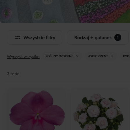
Dwu
Don
Wszystkie filtry
Rodzaj + gatunek
1
Zoba
pro
Wyczyść wszystko
ROŚLINY OZDOBNE
ASORTYMENT
ROD
3
serie