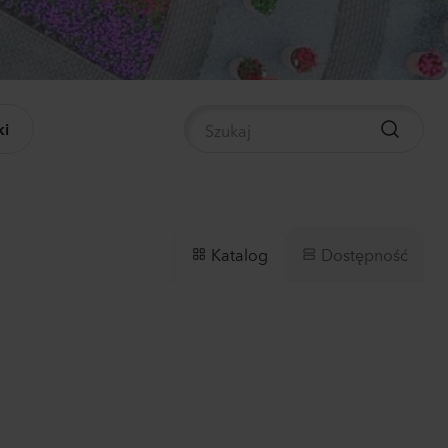
panula medium
pion 2
0
Rośliny
i
nthus sp.
li
ch
0
Rośliny
Dostępność
Katalog
hiola incana
0
Rośliny