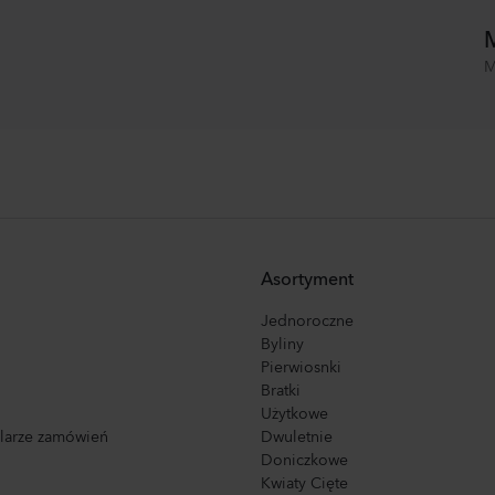
M
M
Asortyment
Jednoroczne
Byliny
Pierwiosnki
Bratki
Użytkowe
ularze zamówień
Dwuletnie
Doniczkowe
Kwiaty Cięte