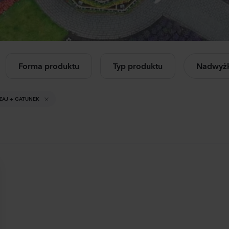
Mandevilla sanderi
Cam
letnie
iczkowe
Jade
Cham
Hot Pink
Rose
840
Rośliny
1144
Forma produktu
Typ produktu
Nadwyżk
cz wszystkie
Celosia plumosa
Lisia
dukty
Kimono
Corel
ZAJ + GATUNEK
Orange
3 Pea
560
Rośliny
1050
Mandevilla sanderi
Matt
Opal
StoX
Fuchsia Flamme
White
504
Rośliny
1045