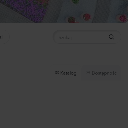
panula medium
pion 2
0
Rośliny
i
nthus sp.
li
ch
0
Rośliny
Dostępność
Katalog
hiola incana
0
Rośliny