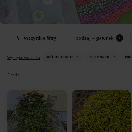
Dwu
Don
Wszystkie filtry
Rodzaj + gatunek
1
Zoba
pro
Wyczyść wszystko
ROŚLINY OZDOBNE
ASORTYMENT
ROD
2
serie