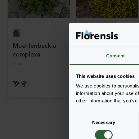
Muehlenbeckia
Muehlenbeckia
complexa
complexa
Consent
Green
Golden Girl
Gold
This website uses cookies
We use cookies to personalis
information about your use of
other information that you’ve
C
Necessary
o
n
s