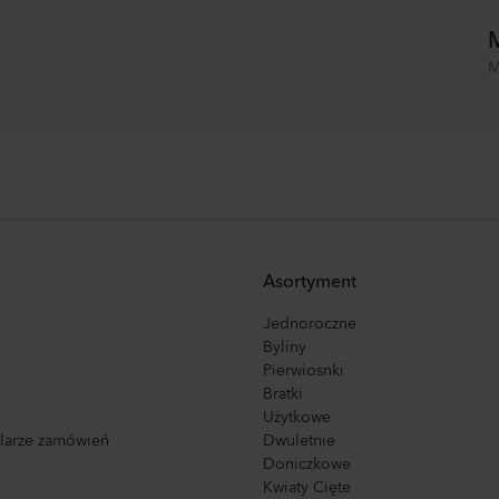
M
M
Asortyment
Jednoroczne
Byliny
Pierwiosnki
Bratki
Użytkowe
ularze zamówień
Dwuletnie
Doniczkowe
Kwiaty Cięte