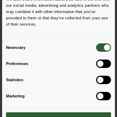
Wyświetl pełną dostępność
our social media, advertising and analytics partners who
may combine it with other information that you’ve
provided to them or that they’ve collected from your use
of their services.
C
Necessary
o
n
s
Preferences
e
n
Dalina® Special
Dalina® Special
t
Statistics
Blue Eyed Beauty
Pink Eyed Beauty
S
Zaloguj się, aby zamówić
Zaloguj się, aby zamówić
e
Marketing
l
e
c