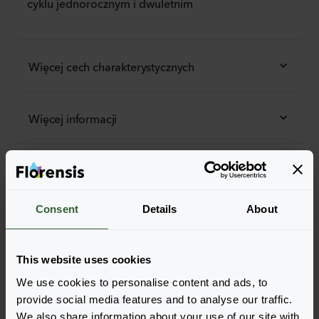
cyklu jednorocznym i dwuletnim
Więcej cech charakterystycznych
Więcej informacji
Część Solutions
Consent
Details
About
Zamów
Łatwo dodawaj pozycje do zamówienia, wybierając
This website uses cookies
jedną z form produktu wyszukanych odmian. Po jej
We use cookies to personalise content and ads, to
dodaniu podsumowanie poniżej zostanie
provide social media features and to analyse our traffic.
zaktualizowane.
We also share information about your use of our site with