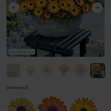
SUNSHINE BEAUTY
S
Odmiany (3)