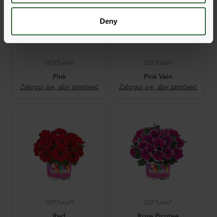
Deny
GO!Tunia®
GO!Tunia®
Pink
Pink Vein
Zaloguj się, aby zamówić
Zaloguj się, aby zamówić
GO!Tunia®
GO!Tunia®
Red
Rose Picotee