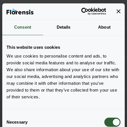
GO!Tunia® Lucky
Lilac
Zaloguj się
URC
Consent
Details
About
GO!Tunia® Neon
Pink
Zaloguj się
This website uses cookies
1281
We use cookies to personalise content and ads, to
provide social media features and to analyse our traffic.
GO!Tunia® Neon
We also share information about your use of our site with
Pink
Zaloguj się
our social media, advertising and analytics partners who
URC
may combine it with other information that you’ve
provided to them or that they’ve collected from your use
GO!Tunia® Pink
of their services.
Zaloguj się
1281
C
GO!Tunia® Pink
Zaloguj się
Necessary
o
URC