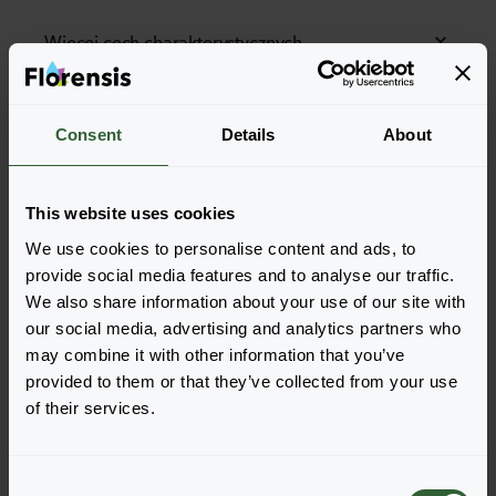
Więcej cech charakterystycznych
Więcej informacji
Consent
Details
About
Część Solutions
This website uses cookies
We use cookies to personalise content and ads, to
Zamów
provide social media features and to analyse our traffic.
We also share information about your use of our site with
Łatwo dodawaj pozycje do zamówienia, wybierając
our social media, advertising and analytics partners who
jedną z form produktu wyszukanych odmian. Po jej
may combine it with other information that you’ve
dodaniu podsumowanie poniżej zostanie
provided to them or that they’ve collected from your use
zaktualizowane.
of their services.
Wyświetl pełną dostępność
C