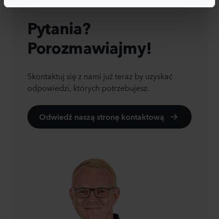
Pytania?
Porozmawiajmy!
Skontaktuj się z nami już teraz by uzyskać
odpowiedzi, których potrzebujesz.
Odwiedź naszą stronę kontaktową