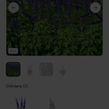
BLUE
B
Odmiany (2)