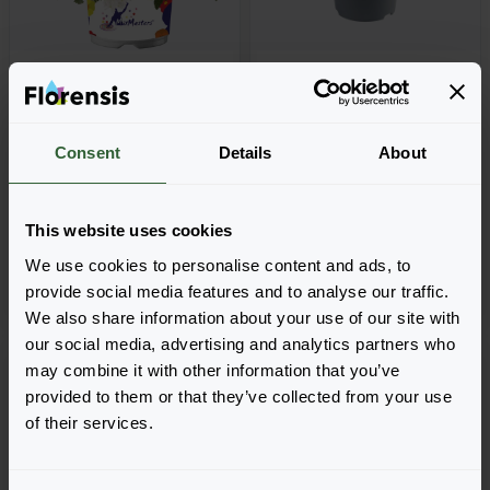
+
8
Verbena peruviana
Verbena peruviana
Consent
Details
About
Firehouse™ MixMasters®
Venturi®
Dutch Fire
Bicolour Pink
This website uses cookies
We use cookies to personalise content and ads, to
provide social media features and to analyse our traffic.
We also share information about your use of our site with
our social media, advertising and analytics partners who
may combine it with other information that you’ve
provided to them or that they’ve collected from your use
of their services.