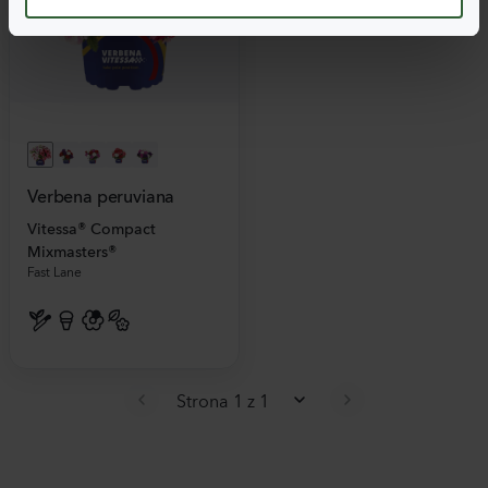
Verbena peruviana
Vitessa® Compact
Mixmasters®
Fast Lane
Strona 1 z 1