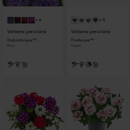
+
6
+
5
Verbena peruviana
Verbena peruviana
EnduraScape™
Firehouse™
Blue
Grape