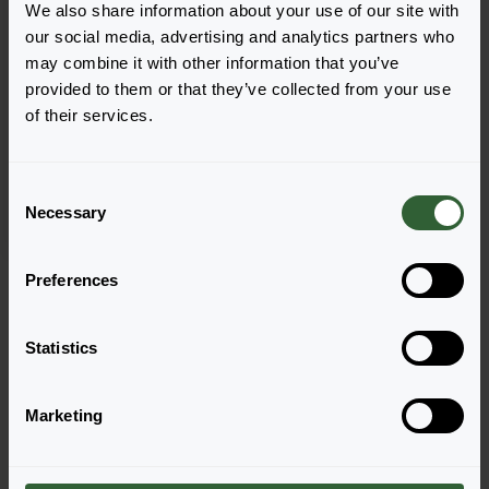
We also share information about your use of our site with
our social media, advertising and analytics partners who
may combine it with other information that you’ve
provided to them or that they’ve collected from your use
Zinnia angustifolia
of their services.
Zahara™
Raspberry Lemonade Mix
C
Necessary
o
n
s
Strona 1 z 1
Preferences
e
n
t
Statistics
S
e
Marketing
l
e
Pytania?
c