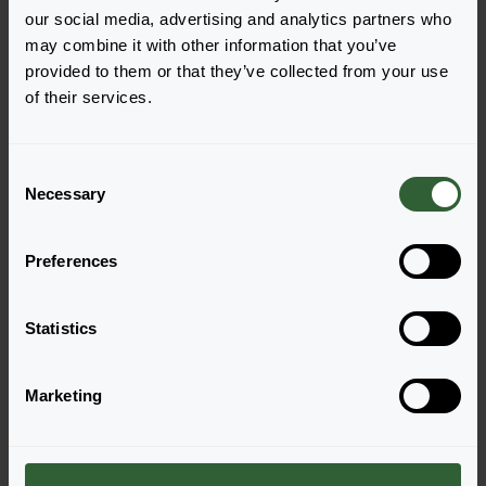
our social media, advertising and analytics partners who
may combine it with other information that you’ve
provided to them or that they’ve collected from your use
of their services.
Pharaoh F1
Pharaoh F1
C
Necessary
o
PrimeTime Early Mix
Red
Zaloguj się, aby zamówić
Zaloguj się, aby zamówić
n
s
Preferences
e
NOWY
NOWY
n
t
Statistics
S
e
Marketing
l
e
c
Pharaoh F1
Pharaoh F1
t