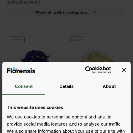
zaktualizowane.
Wyświetl pełną dostępność
NOWY
NOWY
Consent
Details
About
Pharaoh F1
Pharaoh F1
Blue
Lime
This website uses cookies
Zaloguj się, aby zamówić
Zaloguj się, aby zamówić
We use cookies to personalise content and ads, to
provide social media features and to analyse our traffic.
NOWY
We also share information about your use of our site with