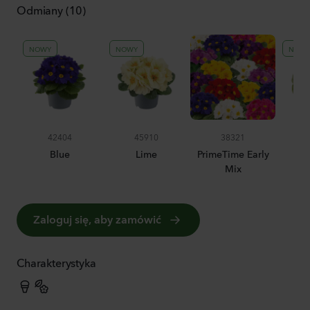
Odmiany (10)
NOWY
NOWY
NOW
42404
45910
38321
Blue
Lime
PrimeTime Early
Mix
Zaloguj się, aby zamówić
Charakterystyka