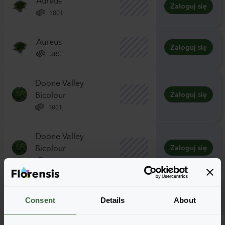
Zaloguj się
1801
Aureus
Zaloguj się
URC
Doone Valley
Bicolour
Zaloguj się
1801
Doone Valley
Bicolour
Zaloguj się
URC
Lemon
Zaloguj się
Consent
Details
About
1801