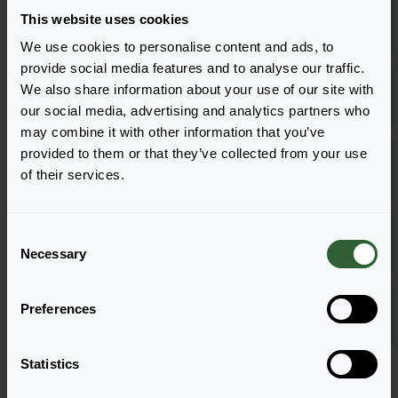
Lemon
This website uses cookies
Zaloguj się
URC
We use cookies to personalise content and ads, to
provide social media features and to analyse our traffic.
Lemon Variegata
We also share information about your use of our site with
Zaloguj się
1801
our social media, advertising and analytics partners who
may combine it with other information that you’ve
Lemon Variegata
provided to them or that they’ve collected from your use
Zaloguj się
of their services.
URC
Silver Queen
C
Zaloguj się
1801
Necessary
o
n
Silver Queen
s
Preferences
Zaloguj się
URC
e
n
t
Statistics
Strona 1 z 1
S