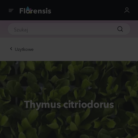
Uzytkowe
Thymus citriodorus