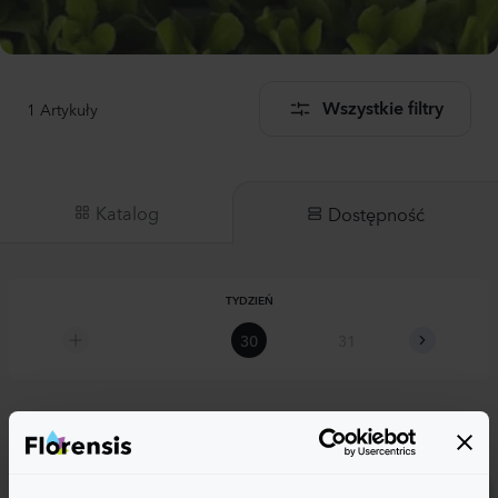
1
Artykuły
Wszystkie filtry
Katalog
Dostępność
TYDZIEŃ
30
31
32
Valeriana officinalis
Valeriana officinalis