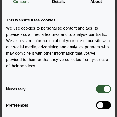
Consent
Details
About
Zaloguj się
1802
This website uses cookies
Strona 1 z 1
We use cookies to personalise content and ads, to
provide social media features and to analyse our traffic.
We also share information about your use of our site with
our social media, advertising and analytics partners who
may combine it with other information that you’ve
provided to them or that they’ve collected from your use
of their services.
Pytania?
Porozmawiajmy!
C
Necessary
o
Skontaktuj się z nami już teraz by uzyskać
n
odpowiedzi, których potrzebujesz.
s
Preferences
e
n