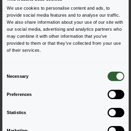
We use cookies to personalise content and ads, to
provide social media features and to analyse our traffic.
We also share information about your use of our site with
our social media, advertising and analytics partners who
Pytania?
may combine it with other information that you’ve
Porozmawiajmy!
provided to them or that they’ve collected from your use
of their services.
Skontaktuj się z nami już teraz by uzyskać
odpowiedzi, których potrzebujesz.
C
Necessary
o
n
Odwiedź naszą stronę kontaktową
s
Preferences
e
n
t
Statistics
S
e
Marketing