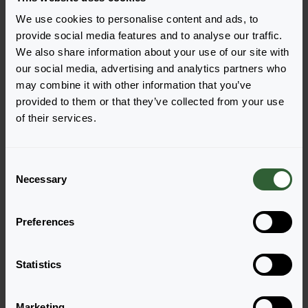
We use cookies to personalise content and ads, to
provide social media features and to analyse our traffic.
We also share information about your use of our site with
our social media, advertising and analytics partners who
Pytania?
may combine it with other information that you’ve
Porozmawiajmy!
provided to them or that they’ve collected from your use
of their services.
Skontaktuj się z nami już teraz by uzyskać
odpowiedzi, których potrzebujesz.
C
Necessary
o
n
Odwiedź naszą stronę kontaktową
s
Preferences
e
n
t
Statistics
S
e
Marketing