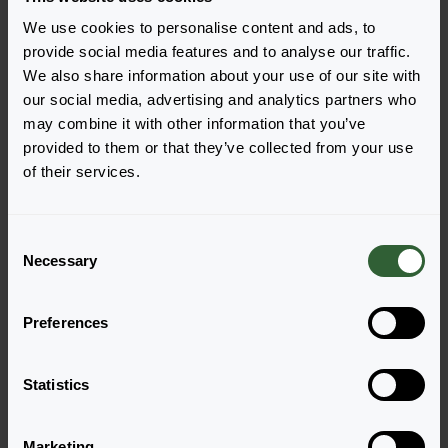
We use cookies to personalise content and ads, to
provide social media features and to analyse our traffic.
We also share information about your use of our site with
our social media, advertising and analytics partners who
Pytania?
may combine it with other information that you’ve
Porozmawiajmy!
provided to them or that they’ve collected from your use
of their services.
Skontaktuj się z nami już teraz by uzyskać
odpowiedzi, których potrzebujesz.
C
Necessary
o
n
Odwiedź naszą stronę kontaktową
s
Preferences
e
n
t
Statistics
S
e
Marketing