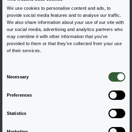
We use cookies to personalise content and ads, to
provide social media features and to analyse our traffic.
We also share information about your use of our site with
our social media, advertising and analytics partners who
Pytania?
may combine it with other information that you’ve
Porozmawiajmy!
provided to them or that they’ve collected from your use
of their services.
Skontaktuj się z nami już teraz by uzyskać
odpowiedzi, których potrzebujesz.
C
Necessary
o
n
Odwiedź naszą stronę kontaktową
s
Preferences
e
n
t
Statistics
S
e
Marketing