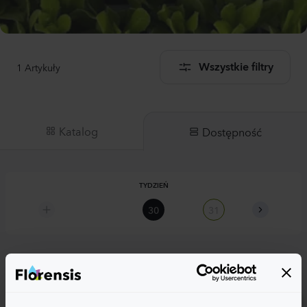
1
Artykuły
Wszystkie filtry
Katalog
Dostępność
TYDZIEŃ
30
31
32
Celosia cristata
Reprise Velvet