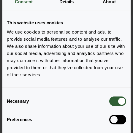
Consent
Details
About
Zaloguj się
6001
This website uses cookies
Strona 1 z 1
We use cookies to personalise content and ads, to
provide social media features and to analyse our traffic.
We also share information about your use of our site with
our social media, advertising and analytics partners who
may combine it with other information that you’ve
provided to them or that they’ve collected from your use
of their services.
Pytania?
Porozmawiajmy!
C
Necessary
o
Skontaktuj się z nami już teraz by uzyskać
n
odpowiedzi, których potrzebujesz.
s
Preferences
e
n