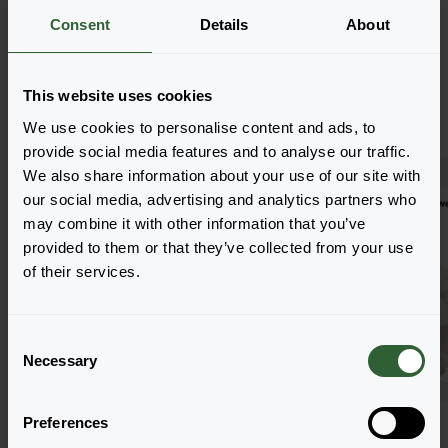
Consent
Details
About
Więcej katalogów
This website uses cookies
We use cookies to personalise content and ads, to
provide social media features and to analyse our traffic.
We also share information about your use of our site with
our social media, advertising and analytics partners who
may combine it with other information that you’ve
provided to them or that they’ve collected from your use
of their services.
C
Necessary
o
n
s
Preferences
Jednoroczne 2027
Cut Flowers 2026
e