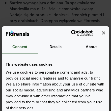
Bardzo wymagająca odmiana. Ta spektakularna
Mandevilla ma duże liście i ciemnożółte kwiaty.
Nadaje się do produkcji doniczek, średnich piramid i
przy drabinkach. Dostępna wyłącznie we Florensis.
Więcej cech charakterystycznych
Consent
Details
About
Więcej informacji
This website uses cookies
We use cookies to personalise content and ads, to
Dostępne materiały reklamowe
provide social media features and to analyse our traffic.
We also share information about your use of our site with
our social media, advertising and analytics partners who
Zamów
may combine it with other information that you’ve
provided to them or that they’ve collected from your use
Łatwo dodawaj pozycje do zamówienia, wybierając
of their services.