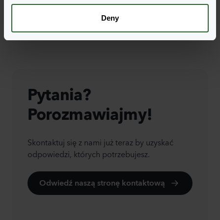
Deny
Pytania?
Porozmawiajmy!
Skontaktuj się z nami już teraz by uzyskać
odpowiedzi, których potrzebujesz.
Odwiedź naszą stronę kontaktową