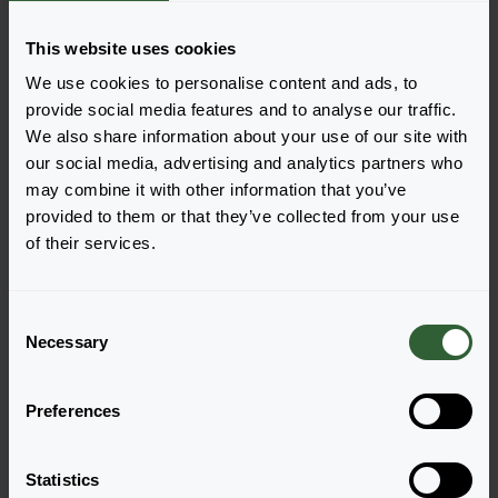
> Big Plugs & Helleborus
> Big Plugs & Helleborus
This website uses cookies
We use cookies to personalise content and ads, to
Of
om de beschikbaarheid online te bekijken!
klik hier
provide social media features and to analyse our traffic.
We also share information about your use of our site with
our social media, advertising and analytics partners who
may combine it with other information that you’ve
provided to them or that they’ve collected from your use
Bestellijsten Potplanten
of their services.
Bestellijsten huidig seizoen
Bestellijsten volgend s
C
Necessary
> Potplanten Stek
> Potplanten stek
o
n
s
> Potplanten uit Zaad
> Potplanten uit Zaad
Preferences
e
n
> Poinsettia
> Poinsettia
t
Statistics