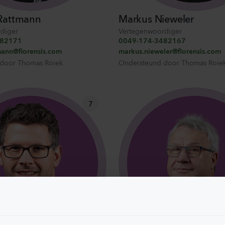
Rattmann
Markus Nieweler
diger
Vertegenwoordiger
482171
0049-174-3482167
mann@florensis.com
markus.nieweler@florensis.com
 door
Thomas Roiek
Ondersteund door
Thomas Roie
7