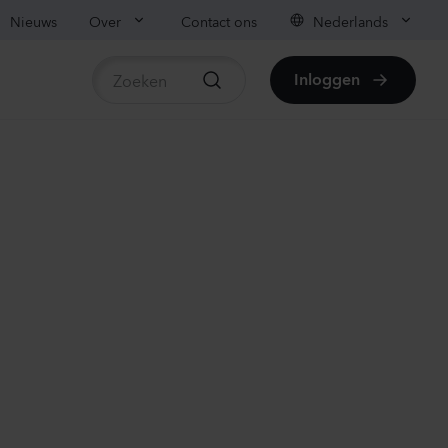
Nieuws
Over
Contact ons
Nederlands
Inloggen
beschikbare producten
mpanula medium
ampion
ender
80
Planten
ianthus sp.
iachi
vender
50
Planten