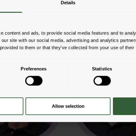
Details
lters
Albrecht Stenglein
diger
Vertegenwoordiger
278636
0049-171-2646185
rs@florensis.com
albrecht.stenglein@florensis.co
e content and ads, to provide social media features and to analy
 door
Gertie Houben
Ondersteund door
Gertie Houb
 our site with our social media, advertising and analytics partn
 provided to them or that they’ve collected from your use of their
11
Preferences
Statistics
Allow selection