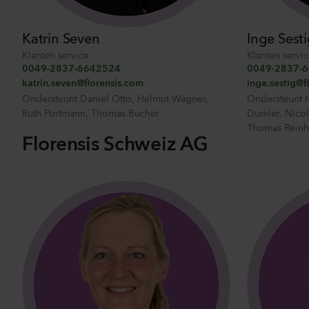
Katrin Seven
Inge Sest
Klanten service
Klanten servi
0049-2837-6642524
0049-2837-
katrin.seven@florensis.com
inge.sestig@f
Ondersteunt
Daniel Otto
,
Helmut Wagner
,
Ondersteunt
Ruth Portmann
,
Thomas Bucher
Dumler
,
Nico
Thomas Reinh
Florensis Schweiz AG