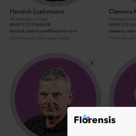
Hendrik Luehrmann
Clemens 
Vertegenwoordiger
Vertegenwoor
0049-172-1548438
0049-174-3
hendrik.luehrmann@florensis.com
clemens.ratt
Ondersteund door
Inge Sestig
Ondersteund
6