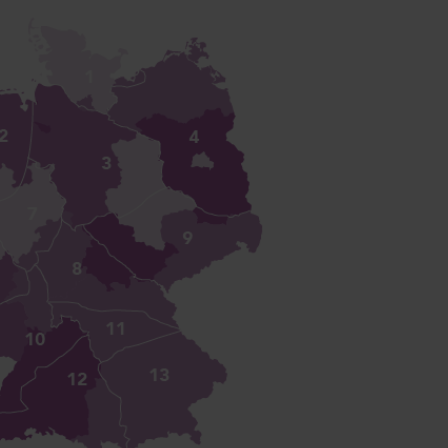
mpanula medium
mpion 2
e
40
Planten
ianthus sp.
lli
ach
00
Planten
thiola incana
X
te
50
Planten