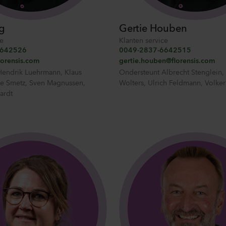
ig
Gertie Houben
ce
Klanten service
6642526
0049-2837-6642515
lorensis.com
gertie.houben@florensis.com
Hendrik Luehrmann
,
Klaus
Ondersteunt
Albrecht Stenglein
,
le Smetz
,
Sven Magnussen
,
Wolters
,
Ulrich Feldmann
,
Volker
ardt