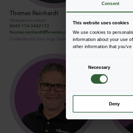
Consent
Thomas Reinhardt
Tristan Wo
Vertegenwoordiger
Vertegenwoor
This website uses cookies
0049-174-3482172
0049-174-7
thomas.reinhardt@florensis.com
tristan.wolte
We use cookies to personalis
Ondersteund door
Inge Sestig
Ondersteund
information about your use of
other information that you’ve
C
10
Necessary
o
n
s
e
n
t
Deny
S
e
l
e