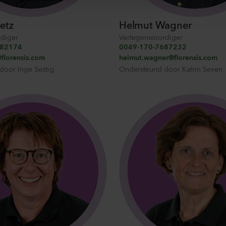
etz
Helmut Wagner
diger
Vertegenwoordiger
482174
0049-170-7687232
florensis.com
helmut.wagner@florensis.com
 door
Inge Sestig
Ondersteund door
Katrin Seven