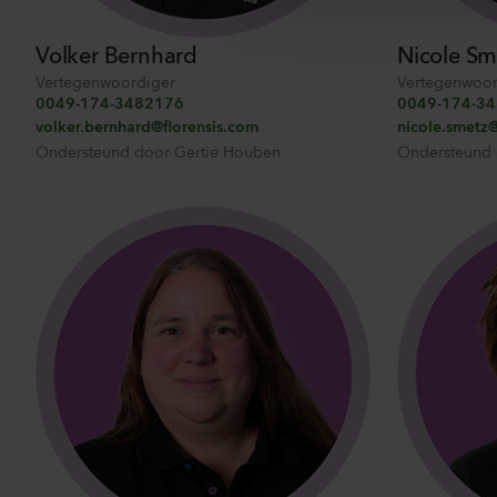
c
Volker Bernhard
Nicole Sm
t
i
Vertegenwoordiger
Vertegenwoor
o
0049-174-3482176
0049-174-3
volker.bernhard@florensis.com
nicole.smetz@
n
Ondersteund door
Gertie Houben
Ondersteund