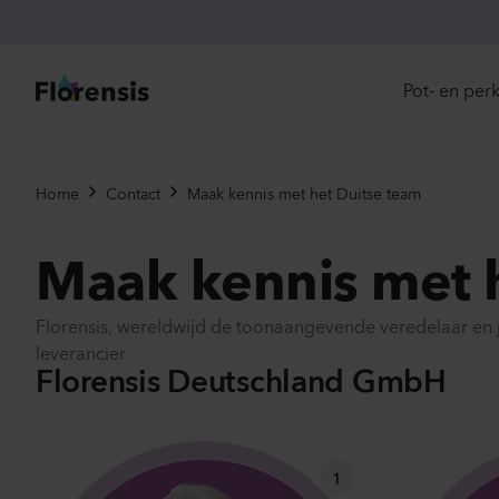
Pot- en per
Direc
Home
Contact
Maak kennis met het Duitse team
Introd
Nu in
Maak kennis met 
Ons 
Florensis, wereldwijd de toonaangevende veredelaar en 
Eenja
leverancier
Meerj
Florensis Deutschland GmbH
Primu
Viole
Eetba
Tweej
1
Potpl