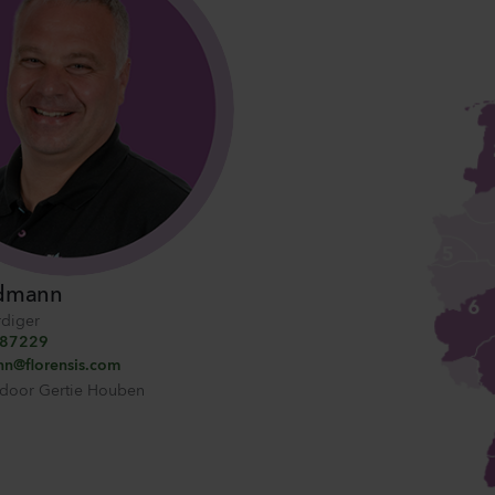
Mandevilla sanderi
Ca
Opal
Cha
Fuchsia Flamme
Ros
k alle producten
504
Planten
114
Mandevilla sanderi
Lis
Jade
Core
Red
3 Pe
336
Planten
105
ldmann
Mandevilla sanderi
Mat
diger
Opal
Sto
687229
nn@florensis.com
White
Whi
 door
Gertie Houben
336
Planten
104