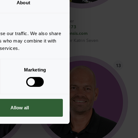
About
Daniel Otto
Vertegenwoordiger
0049-174-3482173
m
daniel.otto@florensis.com
se our traffic. We also share
en
Ondersteund door
Katrin Seven
ers who may combine it with
 services.
12
13
Marketing
Allow all