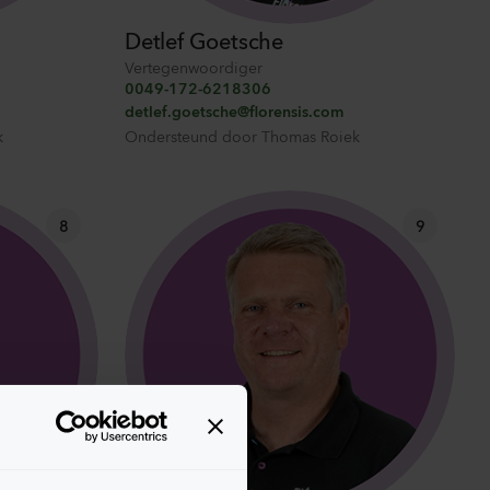
Detlef Goetsche
Vertegenwoordiger
0049-172-6218306
detlef.goetsche@florensis.com
k
Ondersteund door
Thomas Roiek
8
9