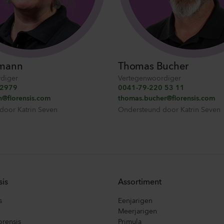
tmann
Thomas Bucher
diger
Vertegenwoordiger
72979
0041-79-220 53 11
n@florensis.com
thomas.bucher@florensis.com
 door
Katrin Seven
Ondersteund door
Katrin Seven
sis
Assortiment
s
Eenjarigen
Meerjarigen
orensis
Primula