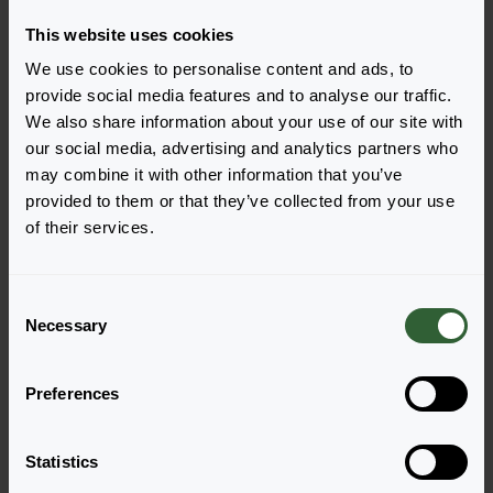
grootste probleem zijn de ontsmettingsmiddelen. Het
This website uses cookies
wekelijks schoonmaken van onze kas, potten, trays,
We use cookies to personalise content and ads, to
instrumenten en koelruimte vereist veel
provide social media features and to analyse our traffic.
ontsmettingsmiddelen. Ongeveer 80-85% van wat we
We also share information about your use of our site with
nu registreren zijn ontsmettingsmiddelen, en dat is
our social media, advertising and analytics partners who
veel. Onze Florensis locaties in Afrika gebruiken stoom
may combine it with other information that you’ve
om te desinfecteren, wat alleen wat dieselverbruik
provided to them or that they’ve collected from your use
vraagt. Samen met collega Ronald Geverinck (Project
of their services.
Manager bij Florensis in Nederland), die de schakel is
tussen alle buitenlandse locaties, onderzoeken we
verschillende mogelijkheden en proberen we het
C
gebruik van desinfectiemiddelen zoveel mogelijk te
Necessary
o
verminderen. Een andere uitdaging is dat fabrikanten
n
nieuwe en veiligere producten vaak alleen registreren
s
voor groenten en fruit, maar niet voor gebruik in
Preferences
e
siergewassen in Portugal. De sierteeltmarkt is te klein.
n
Daarom moeten we toestemming vragen aan de
t
Statistics
overheid om deze producten te gebruiken (vergunning
S