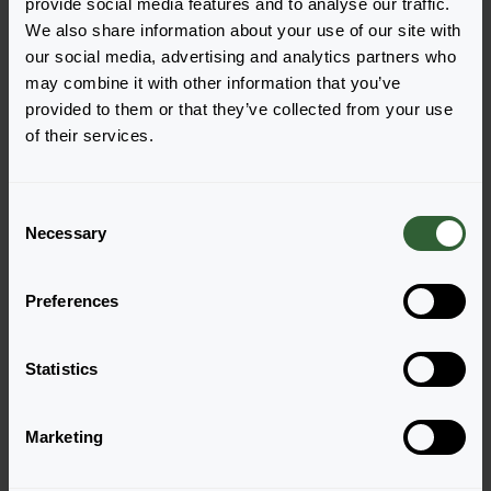
provide social media features and to analyse our traffic.
We also share information about your use of our site with
our social media, advertising and analytics partners who
may combine it with other information that you’ve
Quick F1
Quick F1
provided to them or that they’ve collected from your use
Bicolour
Mix
of their services.
Login om te bestellen
Login om te bestellen
C
Necessary
o
n
s
Preferences
e
n
t
Statistics
S
Quick F1
Quick F1
e
Marketing
Pink
Red
l
Login om te bestellen
Login om te bestellen
e