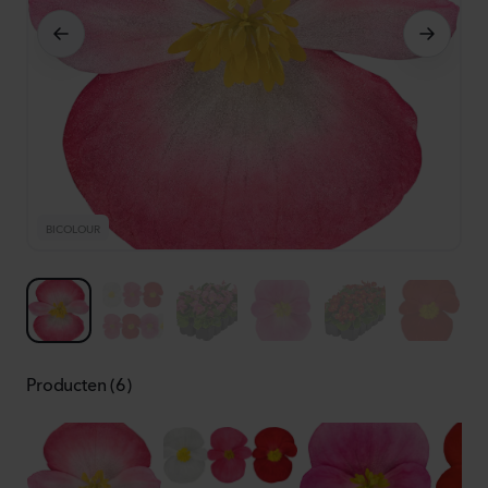
BICOLOUR
M
Producten (6)