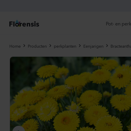
Pot- en per
Direc
Home
Producten
perkplanten
Eenjarigen
Bracteanth
Introd
Nu in
Ons 
Eenja
Meerj
Primu
Viole
Eetba
Tweej
Potpl