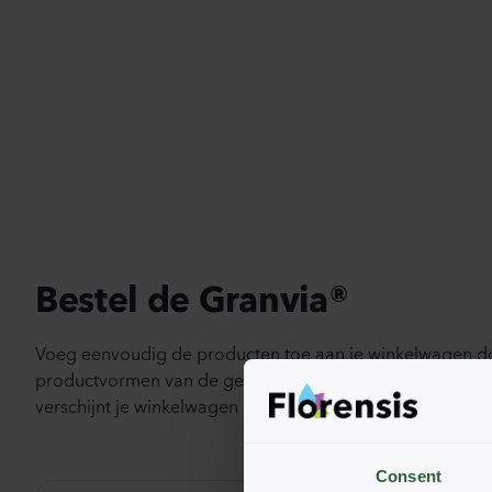
Bestel de Granvia®
Voeg eenvoudig de producten toe aan je winkelwagen d
productvormen van de gewenste producten te drukken.
verschijnt je winkelwagen onderin het scherm.
Consent