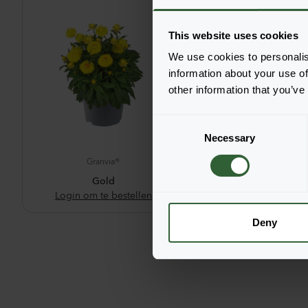
This website uses cookies
We use cookies to personalis
information about your use of
other information that you’ve
C
Necessary
o
n
Granvia®
Granvia®
s
Gold
Pink Flame
e
Login om te bestellen
Login om te bes
n
t
Deny
S
e
l
e
c