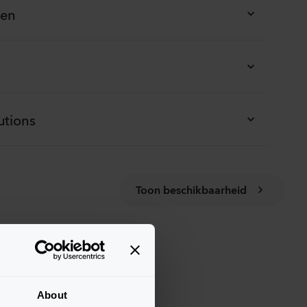
ken
utions
Toon beschikbaarheid
About