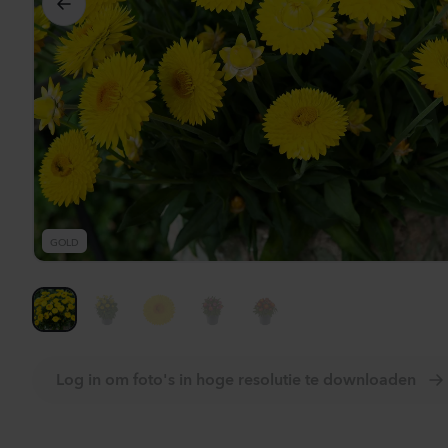
Bekij
GOLD
Log in om foto's in hoge resolutie te downloaden