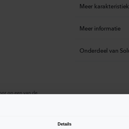
Meer karakteristie
Meer informatie
Onderdeel van Sol
oor op een van de
 Eenmaal toegevoegd,
Details