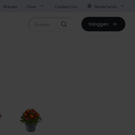
Nieuws
Over
Contact ons
Nederlands
Inloggen
beschikbare producten
ianthus sp.
lli
vender
70
Planten
ianthus sp.
lli
ach
00
Planten