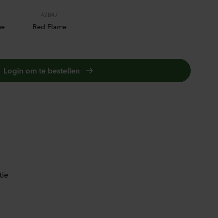
mpanula medium
42847
ampion
me
Red Flame
ender
0
Planten
Login om te bestellen
ianthus sp.
sa
nk Flash
0
Planten
GOLD
irrhinum majus
us
Yellow
tie
0
Planten