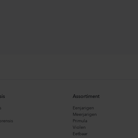
sis
Assortiment
s
Eenjarigen
Meerjarigen
orensis
Primula
Violen
Eetbaar