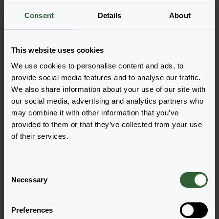
producten te drukken. Eenmaal toegevoegd, verschijnt
je winkelwagen onderin het scherm.
Consent
Details
About
Toon beschikbaarheid
This website uses cookies
We use cookies to personalise content and ads, to
provide social media features and to analyse our traffic.
We also share information about your use of our site with
our social media, advertising and analytics partners who
may combine it with other information that you’ve
provided to them or that they’ve collected from your use
of their services.
Cabaret® Double
Cabaret® Double
C
MixMasters®
MixMasters®
Necessary
o
Blue Boogie
Pink Ballet
n
Login om te bestellen
Login om te bestellen
s
Preferences
e