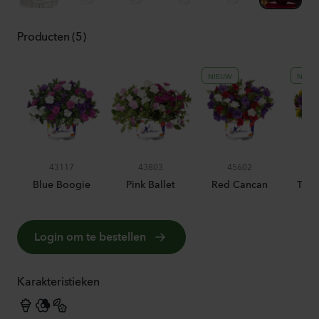
Producten (5)
NIEUW
NIEU
43117
43803
45602
Blue Boogie
Pink Ballet
Red Cancan
Trop
Login om te bestellen
Karakteristieken