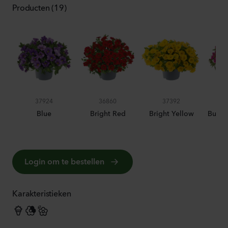
Producten (19)
37924
36860
37392
Blue
Bright Red
Bright Yellow
Bumbl
Login om te bestellen
Karakteristieken