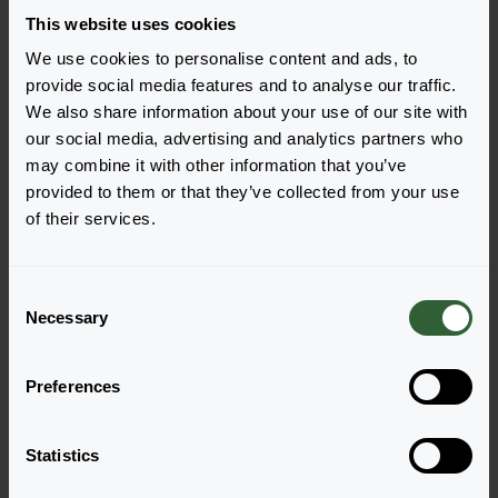
This website uses cookies
We use cookies to personalise content and ads, to
provide social media features and to analyse our traffic.
We also share information about your use of our site with
our social media, advertising and analytics partners who
may combine it with other information that you’ve
provided to them or that they’ve collected from your use
Cabaret® Early
Cabaret® Early
of their services.
Good Night Kiss
Lemon Frost
Login om te bestellen
Login om te bestellen
C
Necessary
o
n
s
Preferences
e
n
t
Statistics
S