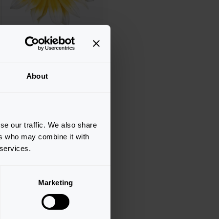
Gazania rigens
About
Zany
Sunny Side Up
se our traffic. We also share
ers who may combine it with
 services.
Marketing