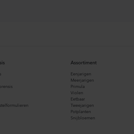
sis
Assortiment
s
Eenjarigen
Meerjarigen
orensis
Primula
Violen
Eetbaar
telformulieren
Tweejarigen
Potplanten
Snijbloemen