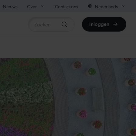
Nieuws
Over
Contact ons
Nederlands
Inloggen
beschikbare producten
ianthus sp.
lli
vender
70
Planten
ianthus sp.
lli
ach
00
Planten