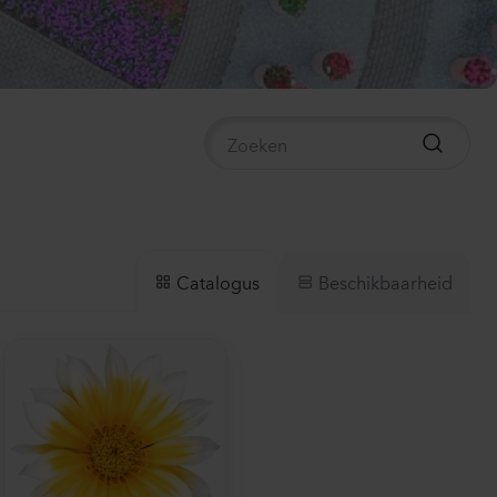
mpanula medium
ampion
ender
0
Planten
ianthus sp.
sa
nk Flash
0
Planten
Beschikbaarheid
Catalogus
irrhinum majus
us
Yellow
0
Planten