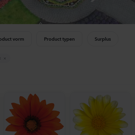
Mandevilla sanderi
Ca
Opal
Ch
Fuchsia Flamme
Lav
k alle producten
504
Planten
875
oduct vorm
Product typen
Surplus
Mandevilla sanderi
Lis
Jade
Alis
E
Red
3 Pi
336
Planten
650
Mandevilla sanderi
Ant
Opal
Op
White
3-4 
336
Planten
637