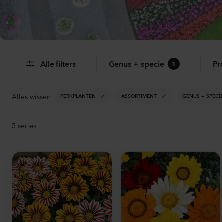
Bekij
Alle filters
Genus + specie
Pr
1
Alles wissen
PERKPLANTEN
ASSORTIMENT
GENUS + SPECI
5
series