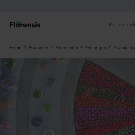
Pot- en per
Direc
Home
Producten
Perkplanten
Eenjarigen
Gazania ri
Introd
Nu in
Ons 
Eenja
Meerj
Primu
Viole
Eetba
Tweej
Potpl