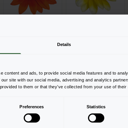
+
6
Gazania rigens
Gazania rigens
Details
New Day®
Sun Stopper
Bronze Shades
Lemon
e content and ads, to provide social media features and to analy
 our site with our social media, advertising and analytics partn
 provided to them or that they’ve collected from your use of their
Pagina 1 van 1
Preferences
Statistics