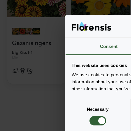
Gazania rigens
Gazania rigens
Consent
Big Kiss F1
Enorma
Mix
Mix
This website uses cookies
We use cookies to personalis
information about your use of
other information that you’ve
C
Necessary
o
n
s
e