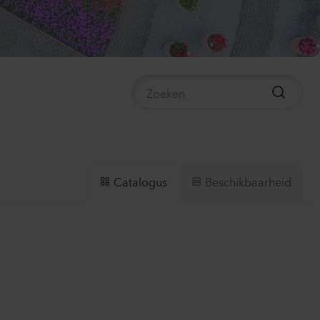
mpanula medium
mpion 2
e
40
Planten
ianthus sp.
lli
ach
00
Planten
Beschikbaarheid
Catalogus
thiola incana
X
te
50
Planten