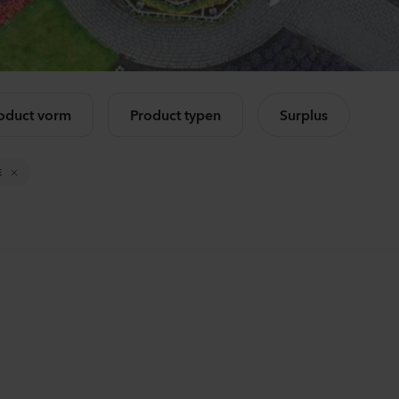
Celosia plumosa
Ca
Kimono
Cha
Orange
Ros
k alle producten
560
Planten
114
oduct vorm
Product typen
Surplus
Celosia plumosa
Lis
Kimono
Core
E
Red
3 Pe
560
Planten
105
Mandevilla sanderi
Mat
Opal
Sto
Fuchsia Flamme
Whi
504
Planten
104