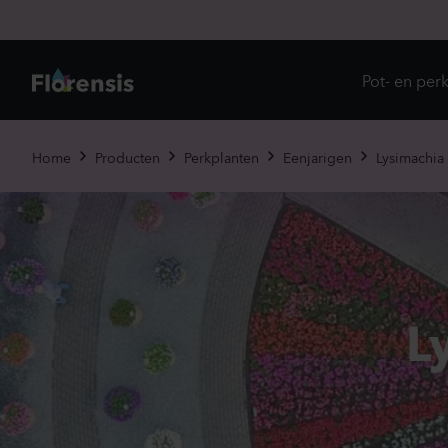
Pot- en per
Direc
Home
Producten
Perkplanten
Eenjarigen
Lysimachia
Introd
Nu in
Ons 
Eenja
L
Meerj
Primu
Viole
Eetba
Tweej
Potpl