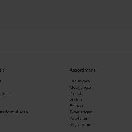
sis
Assortiment
s
Eenjarigen
Meerjarigen
orensis
Primula
Violen
Eetbaar
telformulieren
Tweejarigen
Potplanten
Snijbloemen