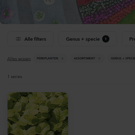
Bekij
Alle filters
Genus + specie
Pr
1
Alles wissen
PERKPLANTEN
ASSORTIMENT
GENUS + SPECI
1
series