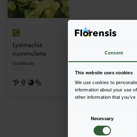
Lysimachia
nummularia
Consent
Goldilocks
Yellow
This website uses cookies
We use cookies to personalis
information about your use of
other information that you’ve
C
Necessary
o
n
s