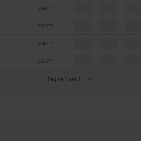
0843TP
0603TP
0843TP
0603TP
Pagina 1 van 1