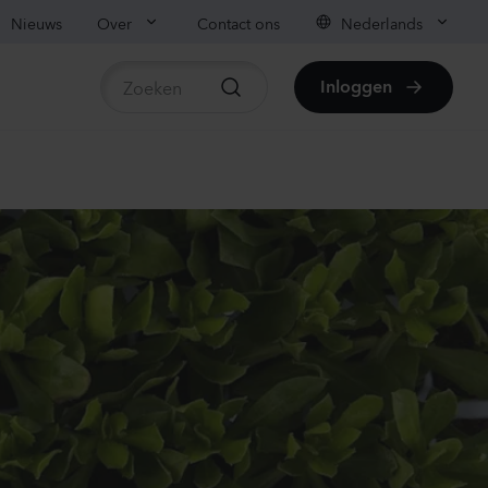
Nieuws
Over
Contact ons
Nederlands
Inloggen
beschikbare producten
ianthus sp.
lli
vender
70
Planten
ianthus sp.
lli
ach
00
Planten