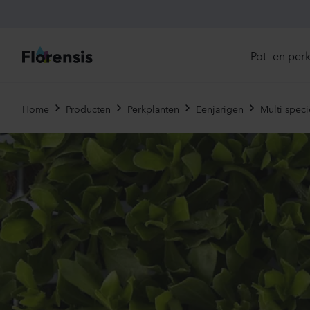
Pot- en per
Direc
Home
Producten
Perkplanten
Eenjarigen
Multi speci
Introd
Nu in
Ons 
Eenja
Meerj
Primu
Viole
Eetba
Tweej
Potpl