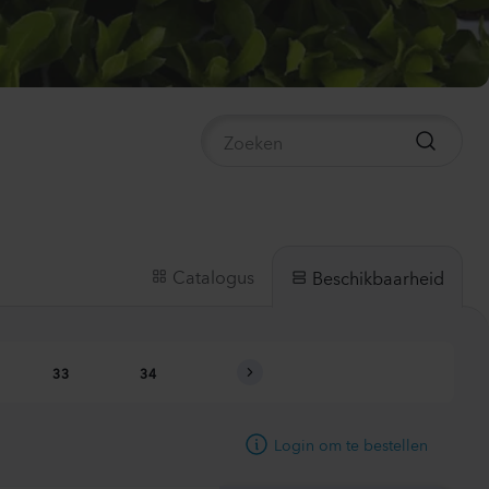
mpanula medium
ampion
ender
0
Planten
ianthus sp.
sa
nk Flash
0
Planten
Catalogus
Beschikbaarheid
irrhinum majus
us
Yellow
33
34
35
36
37
0
Planten
Login om te bestellen