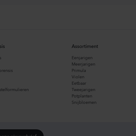
sis
Assortiment
s
Eenjarigen
Meerjarigen
orensis
Primula
Violen
Eetbaar
telformulieren
Tweejarigen
Potplanten
Snijbloemen