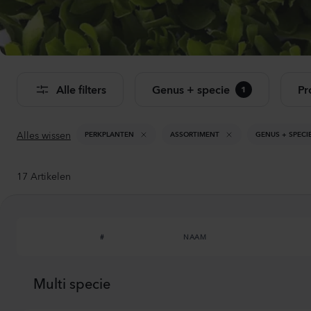
Bekij
Alle filters
Genus + specie
Pr
1
Alles wissen
PERKPLANTEN
ASSORTIMENT
GENUS + SPECI
17
Artikelen
#
NAAM
Multi specie