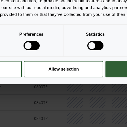
e content and ads, to provide social media features and to analy
0843TP
 our site with our social media, advertising and analytics partn
 provided to them or that they’ve collected from your use of their
0843TP
Preferences
Statistics
0843TP
0603TP
Allow selection
e
0843TP
e
0603TP
0843TP
0843TP