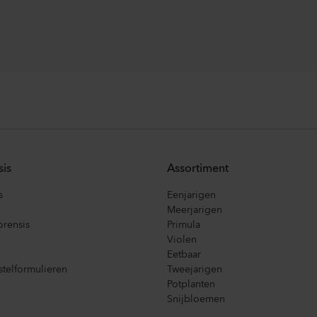
sis
Assortiment
s
Eenjarigen
Meerjarigen
orensis
Primula
Violen
Eetbaar
telformulieren
Tweejarigen
Potplanten
Snijbloemen