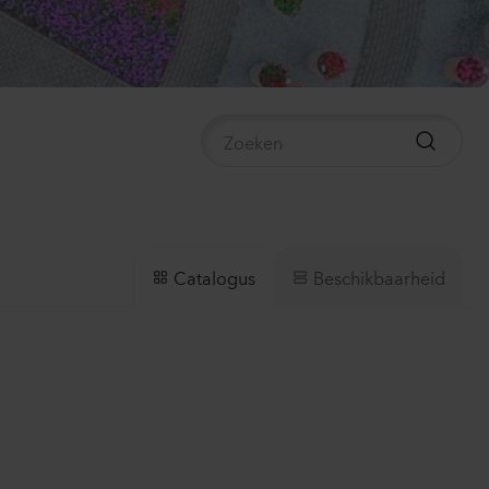
mpanula medium
mpion 2
e
40
Planten
ianthus sp.
lli
ach
00
Planten
Beschikbaarheid
Catalogus
thiola incana
X
te
50
Planten