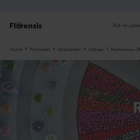
Pot- en per
Direc
Home
Producten
Perkplanten
Eetbaar
Rosmarinus off
Introd
Nu in
Ons 
Eenja
R
Meerj
Primu
Viole
Eetba
Tweej
Potpl