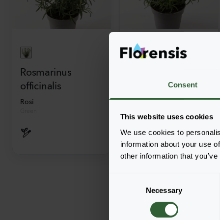
Rosmarinus
Rosmarinus
officinalis
officinalis
Consent
Rosi
Speedy
Green
This website uses cookies
We use cookies to personalis
information about your use of
other information that you’ve
C
Necessary
o
n
s