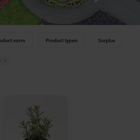
Mandevilla sanderi
Ca
Opal
Cha
Fuchsia Flamme
Ros
k alle producten
504
Planten
114
oduct vorm
Product typen
Surplus
Mandevilla sanderi
Lis
Jade
Core
E
Red
3 Pe
336
Planten
105
Mandevilla sanderi
Mat
Opal
Sto
White
Whi
336
Planten
104