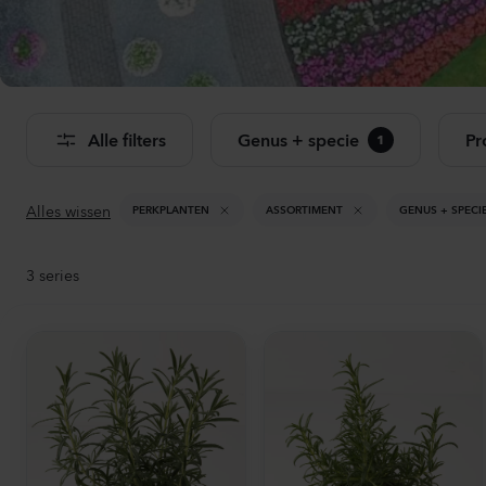
Bekij
Alle filters
Genus + specie
Pr
1
Alles wissen
PERKPLANTEN
ASSORTIMENT
GENUS + SPECI
3
series