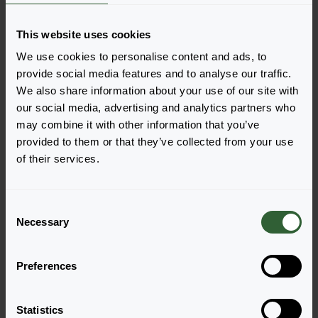
Bestel de Alcea rosea
This website uses cookies
Voeg eenvoudig de producten toe aan je winkelwagen
We use cookies to personalise content and ads, to
door op een van de productvormen van de gewenste
provide social media features and to analyse our traffic.
producten te drukken. Eenmaal toegevoegd, verschijnt
We also share information about your use of our site with
je winkelwagen onderin het scherm.
our social media, advertising and analytics partners who
Toon beschikbaarheid
may combine it with other information that you’ve
provided to them or that they’ve collected from your use
of their services.
C
Necessary
o
n
s
Preferences
e
n
t
Statistics
Nigra