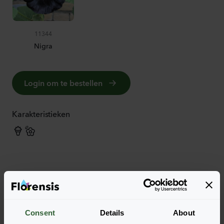
11344
Nigra
Login om te bestellen
Karakteristieken
Meer karakteristieken
Consent
Details
About