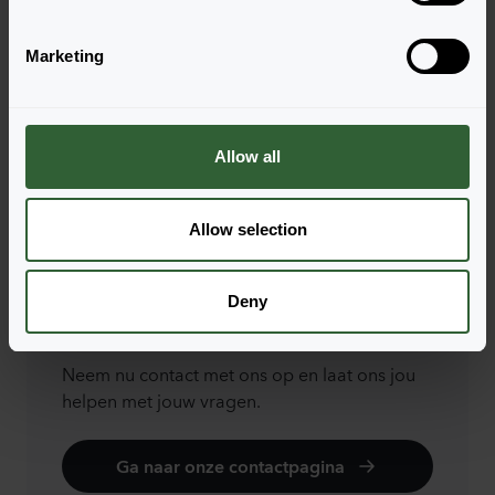
S
Login om te bestellen
e
Marketing
l
e
c
t
Allow all
i
o
n
Allow selection
Vragen?
Let's Talk!
Deny
Neem nu contact met ons op en laat ons jou
helpen met jouw vragen.
Ga naar onze contactpagina