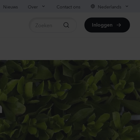
Nieuws
Over
Contact ons
Nederlands
Inloggen
beschikbare producten
mpanula medium
ampion
ender
80
Planten
ianthus sp.
a
iachi
vender
50
Planten