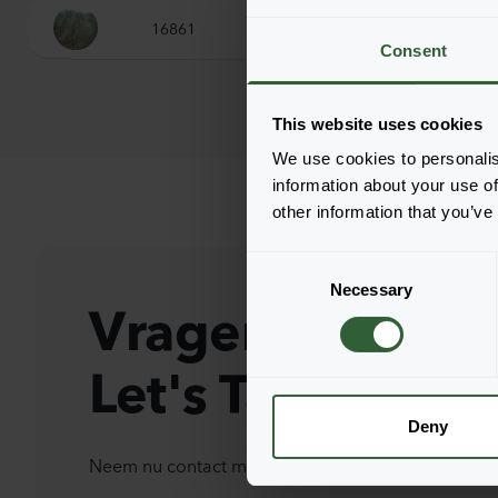
16861
Ammophila arenaria
Consent
This website uses cookies
We use cookies to personalis
information about your use of
other information that you’ve
C
Necessary
o
Vragen?
n
s
Let's Talk!
e
n
t
Deny
S
Neem nu contact met ons op en laat ons jou helpe
e