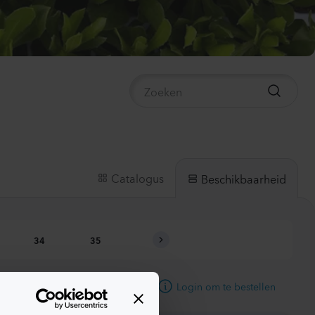
mpanula medium
mpion 2
e
40
Planten
ianthus sp.
lli
ach
00
Planten
Catalogus
Beschikbaarheid
thiola incana
X
te
34
35
36
37
38
50
Planten
Login om te bestellen