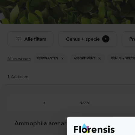
Bekij
Alle filters
Genus + specie
Pr
1
Alles wissen
PERKPLANTEN
ASSORTIMENT
GENUS + SPECI
1
Artikelen
#
NAAM
Ammophila arenaria