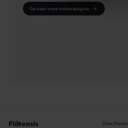
l
Ga naar onze contactpagina
e
c
t
i
o
n
Over Floren